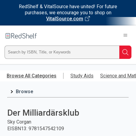
RedShelf & VitalSource have united! For future
purchases, we encourage you to shop on
VitalSource.com
Welcome
to
RedShelf
Type
Searc
ISBN,
Skip
to
Browse All Categories
Study Aids
Science and Mat
Title,
main
content
Browse
or
Keyword
Der Milliardärsklub
and
Sky Corgan
EISBN13
:
9781547542109
press