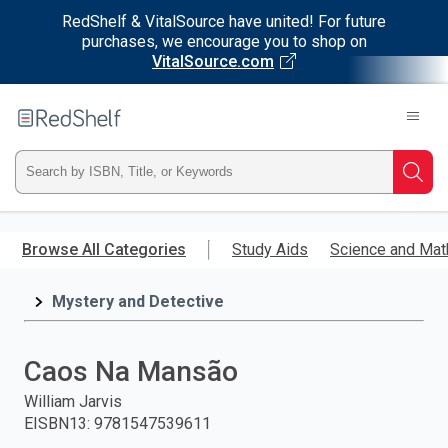
RedShelf & VitalSource have united! For future
purchases, we encourage you to shop on
VitalSource.com
Welcome
to
RedShelf
Type
Searc
ISBN,
Skip
to
Browse All Categories
Study Aids
Science and Mat
Title,
main
content
Mystery and Detective
or
Keyword
Caos Na Mansão
and
William Jarvis
EISBN13
:
9781547539611
press