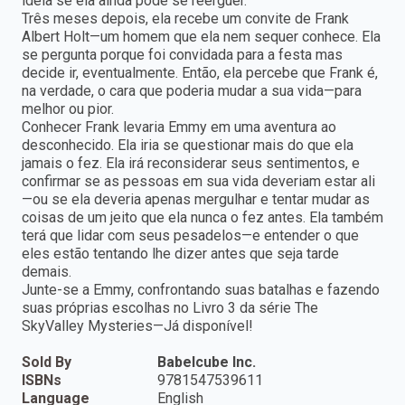
ideia se ela ainda pode se reerguer.
Três meses depois, ela recebe um convite de Frank
Albert Holt—um homem que ela nem sequer conhece. Ela
se pergunta porque foi convidada para a festa mas
decide ir, eventualmente. Então, ela percebe que Frank é,
na verdade, o cara que poderia mudar a sua vida—para
melhor ou pior.
Conhecer Frank levaria Emmy em uma aventura ao
desconhecido. Ela iria se questionar mais do que ela
jamais o fez. Ela irá reconsiderar seus sentimentos, e
confirmar se as pessoas em sua vida deveriam estar ali
—ou se ela deveria apenas mergulhar e tentar mudar as
coisas de um jeito que ela nunca o fez antes. Ela também
terá que lidar com seus pesadelos—e entender o que
eles estão tentando lhe dizer antes que seja tarde
demais.
Junte-se a Emmy, confrontando suas batalhas e fazendo
suas próprias escolhas no Livro 3 da série The
SkyValley Mysteries—Já disponível!
Sold By
Babelcube Inc.
ISBNs
9781547539611
Language
English