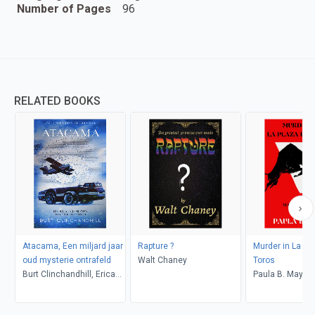
Number of Pages
96
RELATED BOOKS
Atacama, Een miljard jaar
Rapture ?
Murder in La Pl
oud mysterie ontrafeld
Walt Chaney
Toros
Burt Clinchandhill, Erica
Paula B. Mays
van Dijk