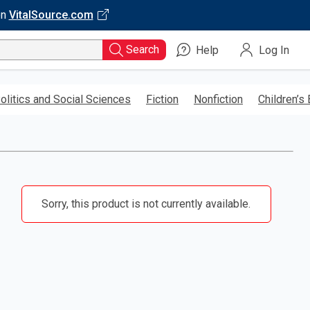
on
VitalSource.com
Search
Help
Log In
olitics and Social Sciences
Fiction
Nonfiction
Children’s
Sorry, this product is not currently available.