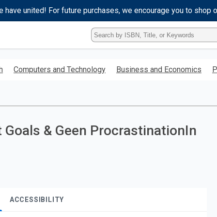
e have united! For future purchases, we encourage you to shop 
Type
ISBN,
Title,
or
h
Computers and Technology
Business and Economics
P
Keyword
and
press
enter
to
search.
 Goals & Geen ProcrastinationIn
ACCESSIBILITY