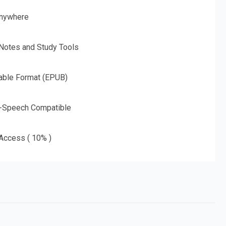
nywhere
 Notes and Study Tools
able Format (EPUB)
o-Speech Compatible
 Access ( 10% )