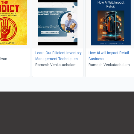
Learn Our Efficient Inventory
How AI will Impact Retail
lvan
Management Techniques
Business
Ramesh Venkatachalam
Ramesh Venkatachalam