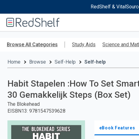
RedShelf & VitalSourc
Welcome
to
RedShelf
Skip
to
Browse All Categories
Study Aids
Science and Mat
main
content
Home
Browse
Self-Help
Self-help
Habit Stapelen :How To Set Smart
30 Gemakkelijk Steps (Box Set)
The Blokehead
EISBN13
:
9781547539628
eBook Features