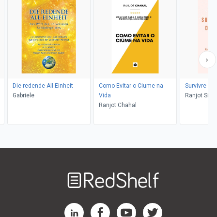
Die redende All-Einheit
Como Evitar o Ciume na
Survivre a 
Gabriele
Vida
Ranjot Sing
Ranjot Chahal
Welcome
to
RedShelf
RedShelf LinkedIn Page
RedShelf Facebook Page
RedShelf YouTube Page
RedShelf Twitter Pag