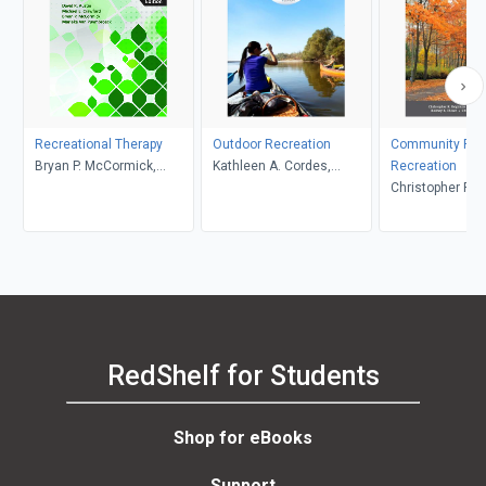
Recreational Therapy
Outdoor Recreation
Community Par
Bryan P. McCormick,
Kathleen A. Cordes,
Recreation
Marieke Van Puymbroeck,
Garrett A. Hutson
Christopher R. 
David R. Austin, Michael
Samuel V. Lankf
E. Crawford
Rodney B. Diese
Christopher L. 
RedShelf for Students
Shop for eBooks
Support