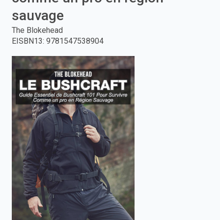
sauvage
enter
The Blokehead
to
EISBN13
:
9781547538904
search.