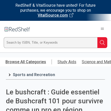
RedShelf & VitalSource have united! For future
purchases, we encourage you to shop on
VitalSource.com
Welcome
to
RedShelf
Type
Searc
ISBN,
Skip
to
Browse All Categories
Study Aids
Science and Mat
Title,
main
content
Sports and Recreation
or
Keyword
Le bushcraft : Guide essentiel
and
de Bushcraft 101 pour survivre
press
comme un pro en région