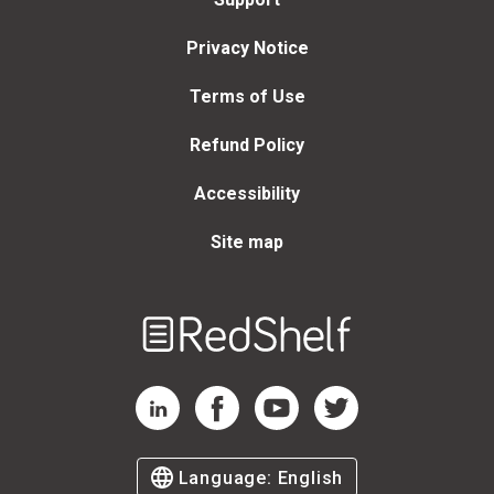
Privacy Notice
Terms of Use
Refund Policy
Accessibility
Site map
Welcome
to
RedShelf
RedShelf LinkedIn Page
RedShelf Facebook Page
RedShelf YouTube Page
RedShelf Twitter Page
Language:
English