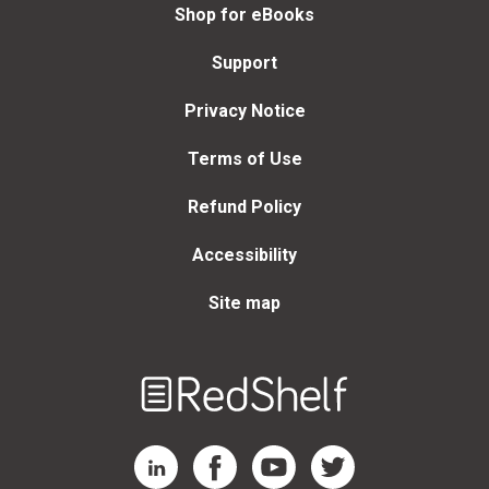
Shop for eBooks
Support
Privacy Notice
Terms of Use
Refund Policy
Accessibility
Site map
Welcome
to
RedShelf
RedShelf LinkedIn Page
RedShelf Facebook Page
RedShelf YouTube Page
RedShelf Twitter Page