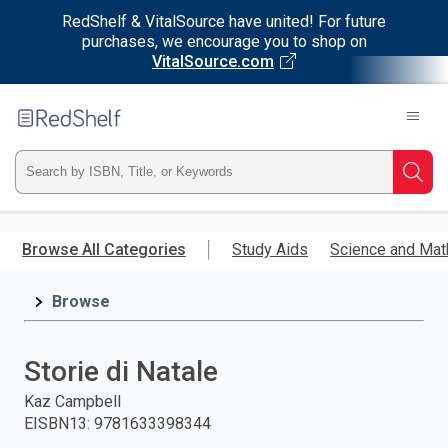
RedShelf & VitalSource have united! For future
purchases, we encourage you to shop on
VitalSource.com
Welcome
to
RedShelf
Type
Searc
ISBN,
Skip
to
Browse All Categories
Study Aids
Science and Mat
Title,
main
content
Browse
or
Keyword
Storie di Natale
and
Kaz Campbell
EISBN13
:
9781633398344
press