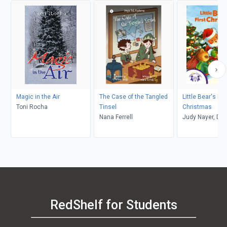
Magic in the Air
The Case of the Tangled
Little Bear's Firs
Toni Rocha
Tinsel
Christmas
Nana Ferrell
Judy Nayer, Dan
Kim Mitzo Tho
RedShelf for Students