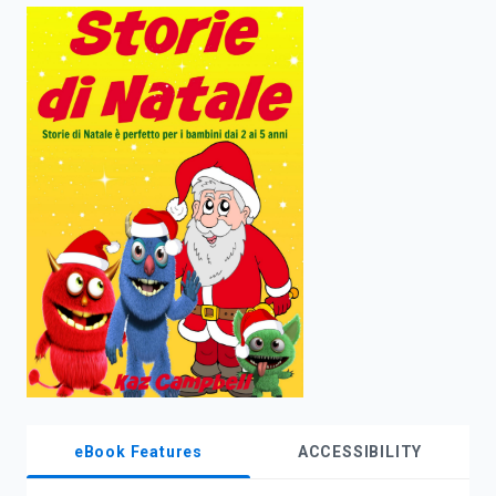
enter
to
search.
eBook Features
ACCESSIBILITY