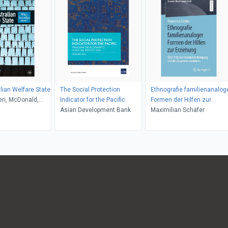
lian Welfare State
The Social Protection
Ethnografie familienanalog
eri, McDonald,
Indicator for the Pacific
Formen der Hilfen zur
n, Bryson, NA
Asian Development Bank
Erziehung
Maximilian Schäfer