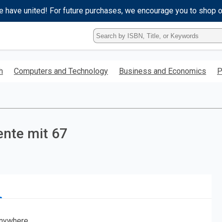
e have united! For future purchases, we encourage you to shop 
Type
ISBN,
Title,
or
h
Computers and Technology
Business and Economics
P
Keyword
and
press
enter
to
search.
ente mit 67
nywhere