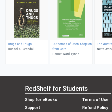
Drugs and Thugs
Outcomes of Open Adoption
The Austra
Russell C. Crandall
from Care
Netta Avin
Harriet Ward, Lynne
Tahir Zama
Moggach, Susan Tregeagle,
Marston
Helen Trivedi
RedShelf for Students
Shop for eBooks
Terms of Use
Support
Refund Policy