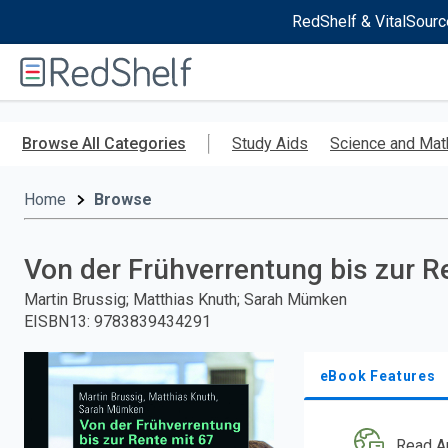
RedShelf & VitalSourc
Welcome
to
RedShelf
Skip
to
Browse All Categories
Study Aids
Science and Mat
main
content
Home
Browse
Von der Frühverrentung bis zur R
Martin Brussig; Matthias Knuth; Sarah Mümken
EISBN13
:
9783839434291
eBook Features
Read A