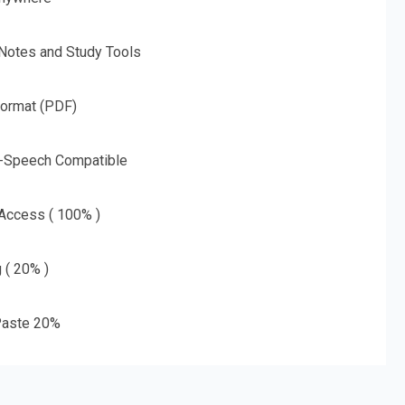
 Notes and Study Tools
Format (PDF)
o-Speech Compatible
 Access ( 100% )
g ( 20% )
aste 20%