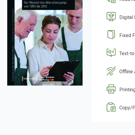
Digital
Fixed 
Text-t
Offline
Printin
Copy/P