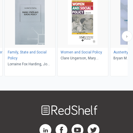
er
Family, State and Social
Women and Social Policy
Austerity
Policy
Clare Ungerson, Mary
Bryan M. Evans, Stephen
Lorraine Fox Harding, Jo
Kember
McBride
Campling
Welcome
to
RedShelf
RedShelf LinkedIn Page
RedShelf Facebook Page
RedShelf YouTube Page
RedShelf Twitter Pag