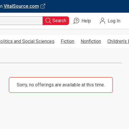
on
VitalSource.com
Search
Help
Log In
olitics and Social Sciences
Fiction
Nonfiction
Children’s
Sorry, no offerings are available at this time.