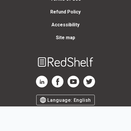
Refund Policy
Accessibility
Site map
Welcome
to
RedShelf
RedShelf LinkedIn Page
RedShelf Facebook Page
RedShelf YouTube Page
RedShelf Twitter Page
Language:
English
©
2026
by RedShelf