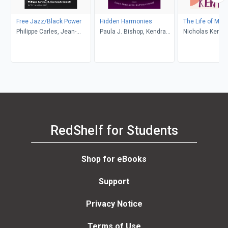
Free Jazz/Black Power
Hidden Harmonies
The Life of Mus
Philippe Carles, Jean-
Paula J. Bishop, Kendra
Nicholas Kenyo
Louis Comolli, Grégory
Preston Leonard
Pierrot
RedShelf for Students
Shop for eBooks
Support
Privacy Notice
Terms of Use