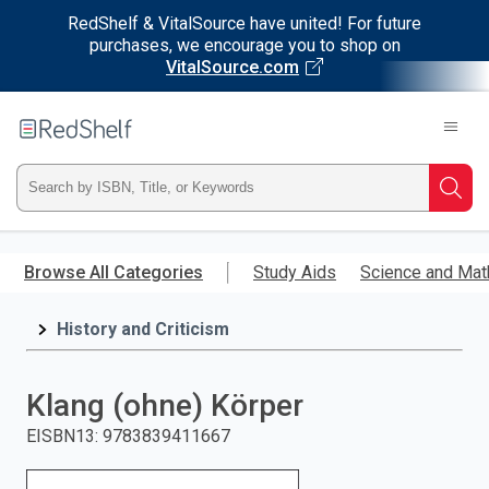
RedShelf & VitalSource have united! For future
purchases, we encourage you to shop on
VitalSource.com
Welcome
to
RedShelf
Type
Searc
ISBN,
Skip
to
Browse All Categories
Study Aids
Science and Mat
Title,
main
content
History and Criticism
or
Keyword
Klang (ohne) Körper
and
EISBN13
:
9783839411667
press