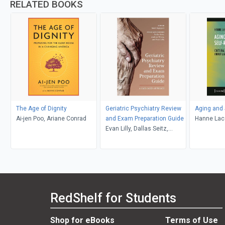
RELATED BOOKS
The Age of Dignity
Geriatric Psychiatry Review
Aging and 
Ai-jen Poo, Ariane Conrad
and Exam Preparation Guide
Hanne Lac
Evan Lilly, Dallas Seitz,
Andrew Wiens, Mark
Rapoport
RedShelf for Students
Shop for eBooks
Terms of Use