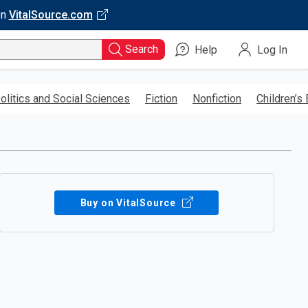
on
VitalSource.com
Search
Help
Log In
olitics and Social Sciences
Fiction
Nonfiction
Children’s
Buy on VitalSource