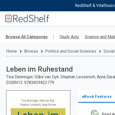
RedShelf & VitalSourc
Welcome
to
RedShelf
Skip
to
Browse All Categories
Study Aids
Science and Mat
main
content
Home
Browse
Politics and Social Sciences
Social
Leben im Ruhestand
Tina Denninger; Silke van Dyk; Stephan Lessenich; Anna Sara
EISBN13
:
9783839422779
eBook Features
Read A