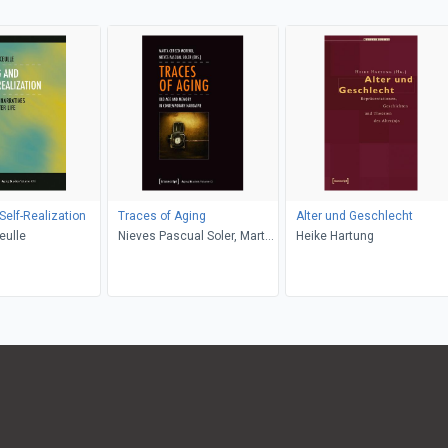
Self-Realization
Traces of Aging
Alter und Geschlecht
eulle
Nieves Pascual Soler, Marta
Heike Hartung
Cerezo Moreno