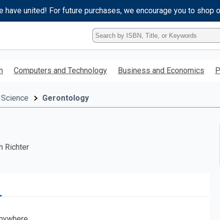
e have united! For future purchases, we encourage you to shop 
Type
ISBN,
Title,
or
h
Computers and Technology
Business and Economics
P
Keyword
and
press
 Science
Gerontology
enter
to
search.
h Richter
nywhere