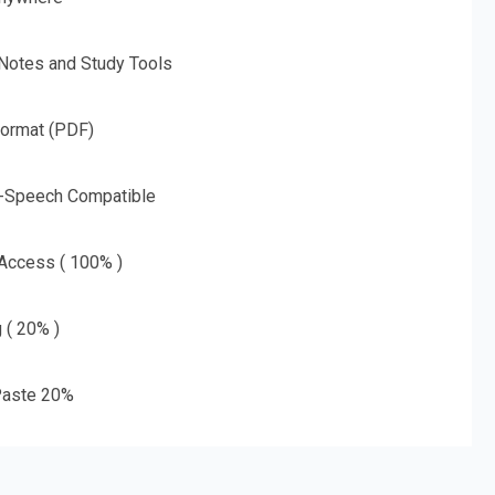
 Notes and Study Tools
Format (PDF)
o-Speech Compatible
 Access ( 100% )
g ( 20% )
aste 20%