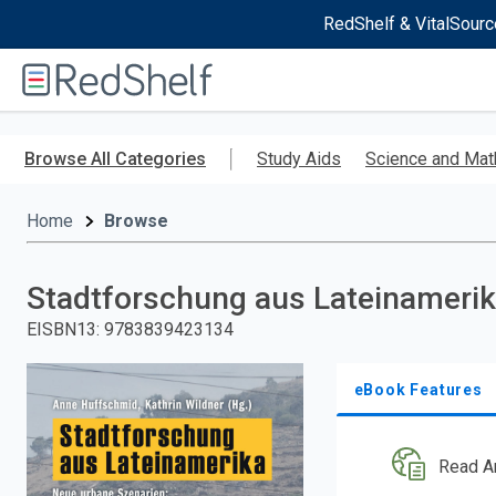
RedShelf & VitalSourc
Welcome
to
RedShelf
Skip
to
Browse All Categories
Study Aids
Science and Mat
main
content
Home
Browse
Stadtforschung aus Lateinameri
EISBN13
:
9783839423134
eBook Features
Read A