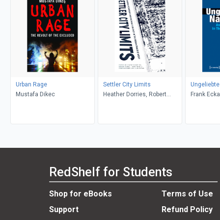
Urban Rage
Settler City Limits
Ungeliebt
Mustafa Dikec
Heather Dorries, Robert
Frank Ecka
Henry, David Hugill, Tyler
McCreary, Julie Tomiak
RedShelf for Students
Shop for eBooks
Terms of Use
Support
Refund Policy