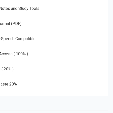
 Notes and Study Tools
Format (PDF)
o-Speech Compatible
 Access ( 100% )
g ( 20% )
aste 20%