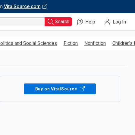
on
VitalSource.com
Search
Help
Log In
olitics and Social Sciences
Fiction
Nonfiction
Children’s
Buy on VitalSource