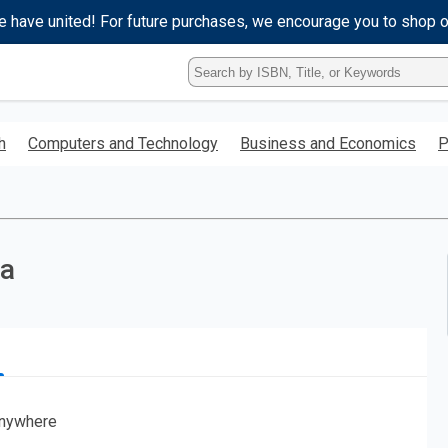
e have united! For future purchases, we encourage you to shop 
Type
ISBN,
Title,
or
h
Computers and Technology
Business and Economics
P
Keyword
and
press
enter
to
search.
ka
nywhere