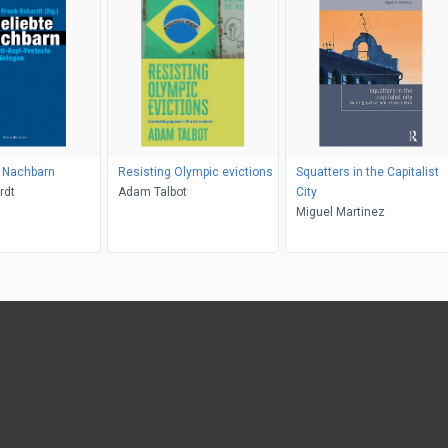
e Nachbarn
Resisting Olympic evictions
Squatters in the Capitalist
rdt
Adam Talbot
City
Miguel Martinez