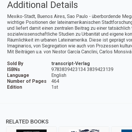
Additional Details
Mexiko-Stadt, Buenos Aires, Sao Paulo - überbordende Mega
wichtige Positionen der lateinamerikanischen Stadtforschun
und liefert damit einen zentralen Beitrag zu einer tatsächlic
sozialwissenschaftliche Studien zu Urbanität und eigene kon
Räumlichkeit im urbanen Lateinamerika. Diese ist geprägt von
Imaginarios, von Segregation wie auch von Prozessen kulturel
Mit Beiträgen u.a. von Nestor García Canclini, Carlos Monsiv
Sold By
transcript-Verlag
ISBNs
9783839423134 3839423139
Language
English
Number of Pages
464
Edition
1st
RELATED BOOKS