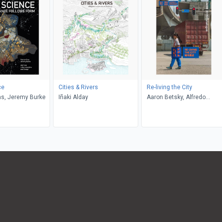
ce
Cities & Rivers
Re-living the City
s, Jeremy Burke
Iñaki Alday
Aaron Betsky, Alfredo
Brillembourg, Hubert
Klumpner, Doreen Heng Liu,
Gideon Fink Shapiro