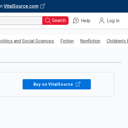
on
VitalSource.com
Search
Help
Log In
olitics and Social Sciences
Fiction
Nonfiction
Children’s
Buy on VitalSource