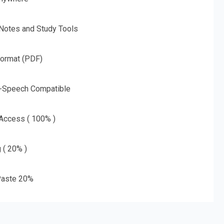
 Notes and Study Tools
Format (PDF)
o-Speech Compatible
 Access ( 100% )
g ( 20% )
aste 20%