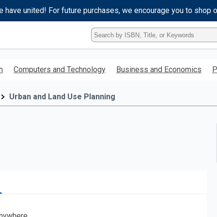
e have united! For future purchases, we encourage you to shop 
Type
ISBN,
Title,
or
h
Computers and Technology
Business and Economics
P
Keyword
and
press
Urban and Land Use Planning
enter
to
search.
nywhere