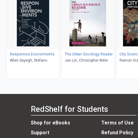
Responsive Environments
The Urban Sociology Reader
City Scien
Allen Sayegh, Stefano
Jan Lin, Christopher Mele
Ramon Gra
Andreani, Harvard REAL Lab
RedShelf for Students
Shop for eBooks
Terms of Use
Support
Refund Policy