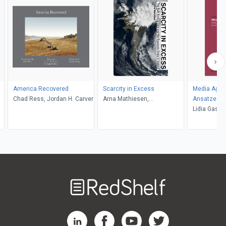
America Recovered
Scarcity in Excess
Media Agen
Chad Ress, Jordan H. Carver
Arna Mathiesen,
Ansatze zur
Zaccariotto, Giambattista
Architektur
Lidia Gaspe
Barlieb
Welcome
to
RedShelf
RedShelf LinkedIn Page
RedShelf Facebook Page
RedShelf YouTube Page
RedShelf Twitter Pag