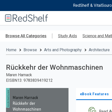
RedShelf & VitalSourc
Welcome
to
RedShelf
Skip
to
Browse All Categories
Study Aids
Science and Mat
main
content
Home
Browse
Arts and Photography
Architecture
Rückkehr der Wohnmaschinen
Maren Harnack
EISBN13
:
9783839419212
eBook Features
Read A