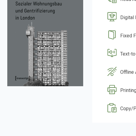
Digital
Fixed 
Text-t
Offline
Printin
Copy/P