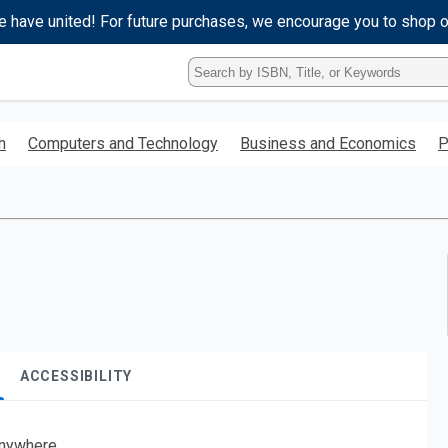
e have united! For future purchases, we encourage you to shop 
Type
ISBN,
Title,
or
h
Computers and Technology
Business and Economics
P
Keyword
and
press
enter
to
search.
ACCESSIBILITY
nywhere