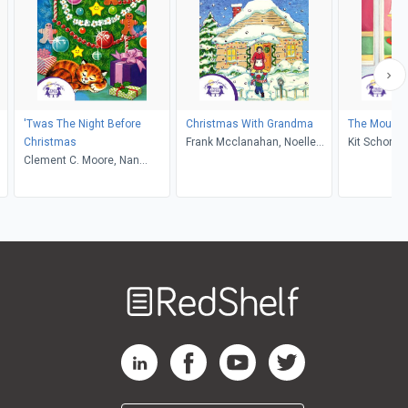
'Twas The Night Before
Christmas With Grandma
The Mouse'
Christmas
Frank Mcclanahan, Noelle
Kit Schorsch
Clement C. Moore, Nan
Giddings, Kim Mitzo
Mitzo Tho
Pollard, Walt Wise
Thompson
Welcome
to
RedShelf
RedShelf LinkedIn Page
RedShelf Facebook Page
RedShelf YouTube Page
RedShelf Twitter Pag