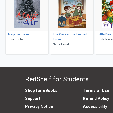
Magic in the Air
The Case of the Tangled
Little Bear
Toni Rocha
Tinsel
Judy Nayer
Nana Ferrell
Kim Mitzo
RedShelf for Students
Shop for eBooks
Terms of Use
Support
Refund Policy
Privacy Notice
Accessibility