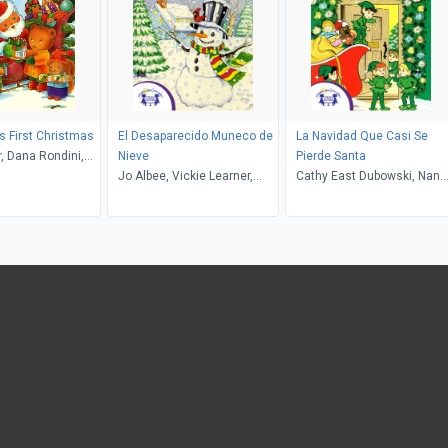
's First Christmas
El Desaparecido Muneco de
La Navidad Que Casi Se
, Dana Rondini,
Nieve
Pierde Santa
 Thompson
Jo Albee, Vickie Learner,
Cathy East Dubowski, Nan
Carlos Reynoso
Pollard, Carlos Reynoso