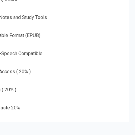
 Notes and Study Tools
able Format (EPUB)
o-Speech Compatible
 Access ( 20% )
g ( 20% )
aste 20%