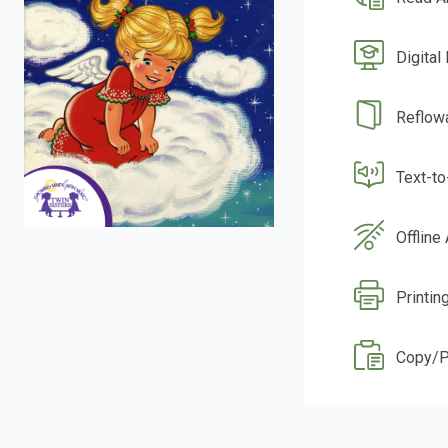
Digital
Reflow
Text-t
Offline
Printin
Copy/P