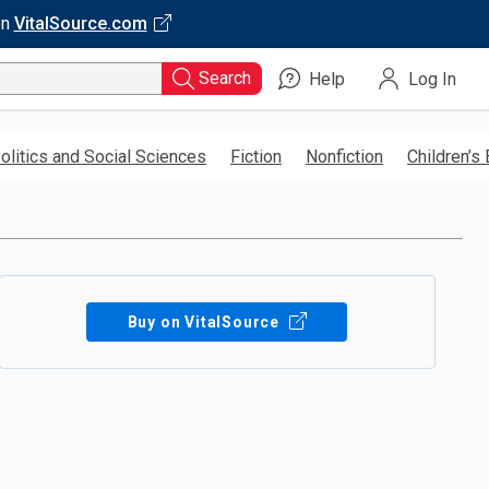
on
VitalSource.com
Search
Help
Log In
olitics and Social Sciences
Fiction
Nonfiction
Children’s
Buy on VitalSource