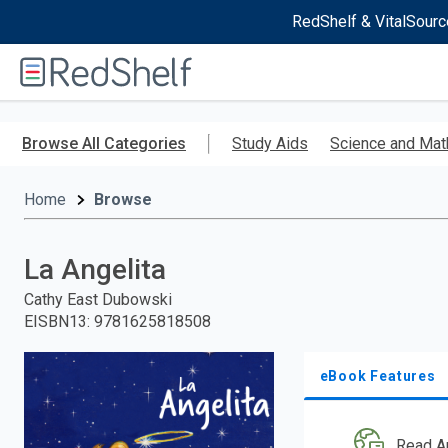
RedShelf & VitalSourc
Welcome
to
RedShelf
Skip
to
Browse All Categories
Study Aids
Science and Mat
main
content
Home
Browse
La Angelita
Cathy East Dubowski
EISBN13
:
9781625818508
eBook Features
Read A