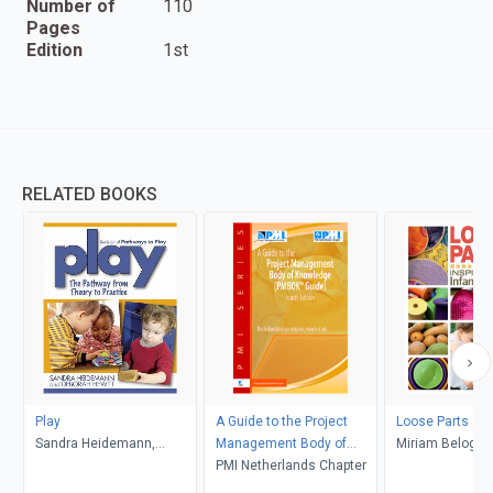
Number of
110
Pages
Edition
1st
RELATED BOOKS
Play
A Guide to the Project
Loose Parts 2
Sandra Heidemann,
Management Body of
Miriam Beloglov
Deborah Hewitt
Knowledge:
PMI Netherlands Chapter
Daly, Janet Gon
Mena