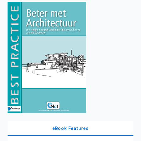
enter
to
search.
eBook Features