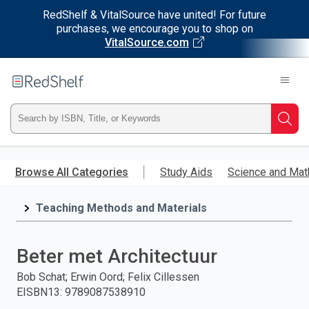
RedShelf & VitalSource have united! For future
purchases, we encourage you to shop on
VitalSource.com
Welcome
to
RedShelf
Type
Searc
ISBN,
Skip
to
Browse All Categories
Study Aids
Science and Mat
Title,
main
content
Teaching Methods and Materials
or
Keyword
Beter met Architectuur
and
Bob Schat; Erwin Oord; Felix Cillessen
EISBN13
:
9789087538910
press