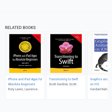
RELATED BOOKS
iPhone and iPad Apps for
Transitioning to Swift
Graphics and A
Absolute Beginners
Scott Gardner, Scott
on iOS
Rory Lewis, Laurence
Gardner
Vandad Nahava
Moroney