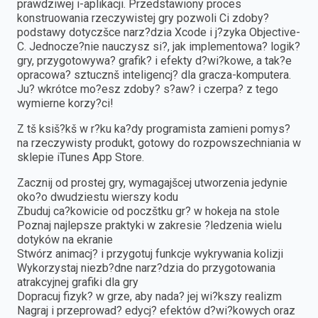
prawdziwej i-aplikacji. Przedstawiony proces
konstruowania rzeczywistej gry pozwoli Ci zdoby?
podstawy dotyczšce narz?dzia Xcode i j?zyka Objective-
C. Jednocze?nie nauczysz si?, jak implementowa? logik?
gry, przygotowywa? grafik? i efekty d?wi?kowe, a tak?e
opracowa? sztucznš inteligencj? dla gracza-komputera.
Ju? wkrótce mo?esz zdoby? s?aw? i czerpa? z tego
wymierne korzy?ci!
Z tš ksiš?kš w r?ku ka?dy programista zamieni pomys?
na rzeczywisty produkt, gotowy do rozpowszechniania w
sklepie iTunes App Store.
Zacznij od prostej gry, wymagajšcej utworzenia jedynie
oko?o dwudziestu wierszy kodu
Zbuduj ca?kowicie od poczštku gr? w hokeja na stole
Poznaj najlepsze praktyki w zakresie ?ledzenia wielu
dotyków na ekranie
Stwórz animacj? i przygotuj funkcje wykrywania kolizji
Wykorzystaj niezb?dne narz?dzia do przygotowania
atrakcyjnej grafiki dla gry
Dopracuj fizyk? w grze, aby nada? jej wi?kszy realizm
Nagraj i przeprowad? edycj? efektów d?wi?kowych oraz