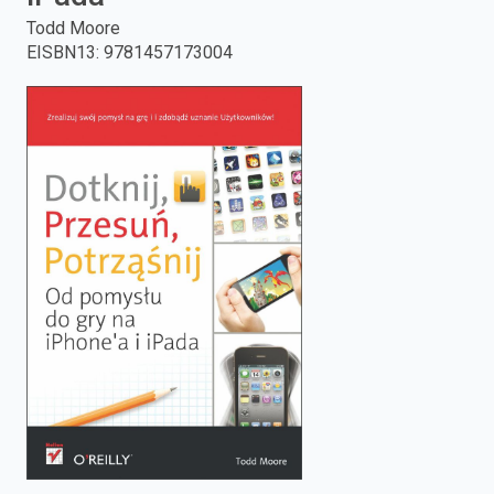
Todd Moore
enter
EISBN13
:
9781457173004
to
search.