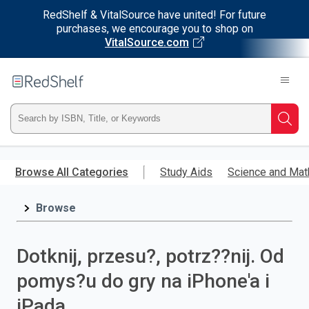
RedShelf & VitalSource have united! For future
purchases, we encourage you to shop on
VitalSource.com
Welcome
to
RedShelf
Type
Searc
ISBN,
Skip
to
Browse All Categories
Study Aids
Science and Mat
Title,
main
content
Browse
or
Keyword
Dotknij, przesu?, potrz??nij. Od
and
pomys?u do gry na iPhone'a i
press
iPada