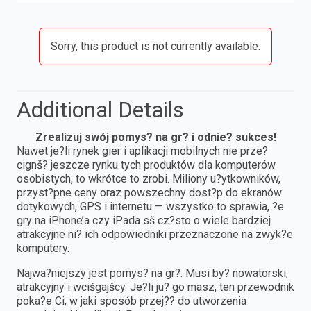
Sorry, this product is not currently available.
Additional Details
Zrealizuj swój pomys? na gr? i odnie? sukces!
Nawet je?li rynek gier i aplikacji mobilnych nie prze?
cignš? jeszcze rynku tych produktów dla komputerów
osobistych, to wkrótce to zrobi. Miliony u?ytkowników,
przyst?pne ceny oraz powszechny dost?p do ekranów
dotykowych, GPS i internetu — wszystko to sprawia, ?e
gry na iPhone’a czy iPada sš cz?sto o wiele bardziej
atrakcyjne ni? ich odpowiedniki przeznaczone na zwyk?e
komputery.
Najwa?niejszy jest pomys? na gr?. Musi by? nowatorski,
atrakcyjny i wcišgajšcy. Je?li ju? go masz, ten przewodnik
poka?e Ci, w jaki sposób przej?? do utworzenia