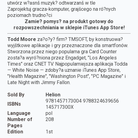
utwórz w?asnš muzyk? odtwarzanš w tle
Zaprojektuj gracza-komputer, grajšcego na ró?nych
poziomach trudno?ci
Zamie? pomys? na produkt gotowy do
rozpowszechniania w sklepie iTunes App Store!
Todd Moore
za?o?y? firm? TMSOFT, by konstruowa?
wyjštkowe aplikacje i gry przeznaczone dla smartfonów.
Stworzona przez niego popularna gra Card Counter
zosta?a wyró?niona przez Engadget, "Los Angeles
Times" oraz CNET TV. Najpopularniejsza aplikacja Todda
— White Noise — zdoby?a uznanie iTunes App Store,
"Health Magazine", "Washington Post", "PC Magazine" i
Late Night with Jimmy Fallon.
Sold By
Helion
9781457173004 9788324639656
ISBNs
145717300X
Language
pol
Number of
208
Pages
Edition
1st