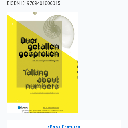
EISBN13
:
9789401806015
enter
to
search.
eBook Features