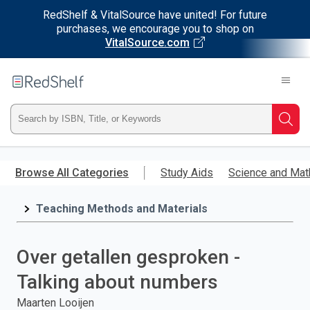
RedShelf & VitalSource have united! For future
purchases, we encourage you to shop on
VitalSource.com
Welcome
to
RedShelf
Type
Searc
ISBN,
Skip
to
Browse All Categories
Study Aids
Science and Mat
Title,
main
content
Teaching Methods and Materials
or
Keyword
Over getallen gesproken -
and
Talking about numbers
press
Maarten Looijen