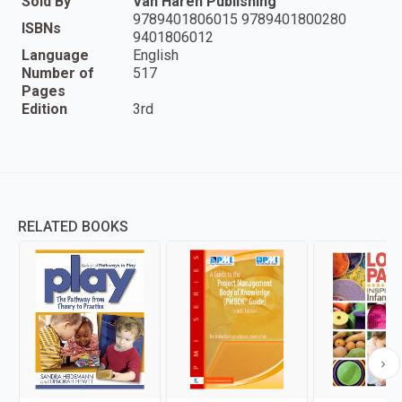
Sold By
Van Haren Publishing
9789401806015 9789401800280
ISBNs
9401806012
Language
English
Number of
517
Pages
Edition
3rd
RELATED BOOKS