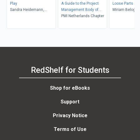
Play
A Guide to the Project
Loose Parts 2
Sandra Heidemann,
Management Body of
Miriam Beloglov
Deborah Hewitt
Knowledge:
PMI Netherlands Chapter
Daly, Janet Gon
Mena
RedShelf for Students
Shop for eBooks
Support
Privacy Notice
Terms of Use