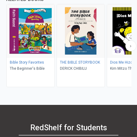
Bible Story Favorites
THE BIBLE STORYBOOK
Dios Me Hizo!
The Beginner's Bible
DERICK CHIBILU
Kim Mitzo Tho
Karen Mitzo Hil
Jackie Binder
RedShelf for Students