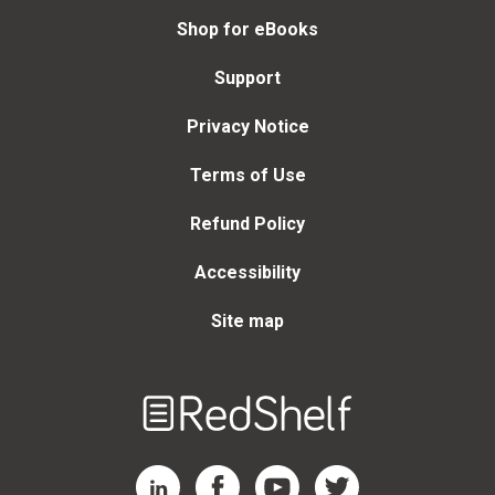
Shop for eBooks
Support
Privacy Notice
Terms of Use
Refund Policy
Accessibility
Site map
Welcome
to
RedShelf
RedShelf LinkedIn Page
RedShelf Facebook Page
RedShelf YouTube Page
RedShelf Twitter Page