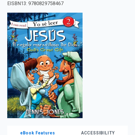
EISBN13
:
9780829758467
enter
to
search.
eBook Features
ACCESSIBILITY