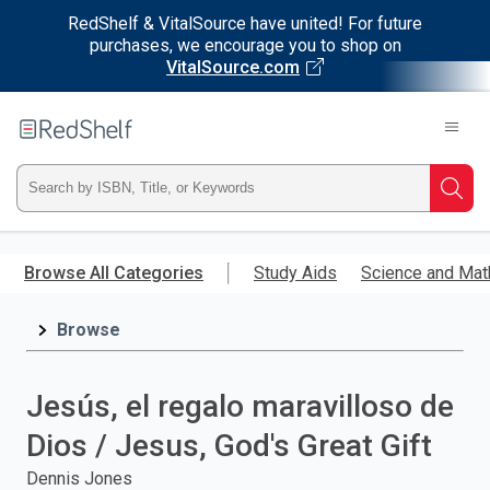
RedShelf & VitalSource have united! For future
purchases, we encourage you to shop on
VitalSource.com
Welcome
to
RedShelf
Type
Searc
ISBN,
Skip
to
Browse All Categories
Study Aids
Science and Mat
Title,
main
content
Browse
or
Keyword
Jesús, el regalo maravilloso de
and
Dios / Jesus, God's Great Gift
press
Dennis Jones