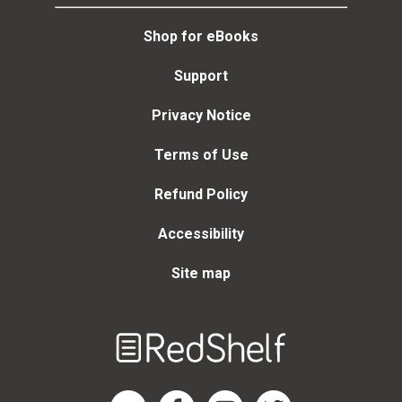
Shop for eBooks
Support
Privacy Notice
Terms of Use
Refund Policy
Accessibility
Site map
Welcome
to
RedShelf
RedShelf LinkedIn Page
RedShelf Facebook Page
RedShelf YouTube Page
RedShelf Twitter Page