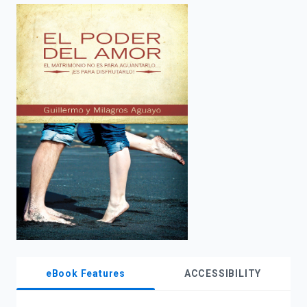
enter
to
search.
eBook Features
ACCESSIBILITY