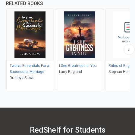
RELATED BOOKS
Twelve Essentials For a
I See Greatness in You
Rules of Enga
Successful Marriage
Larry Ragland
Stephan Hemin
Dr. Lloyd Slowe
RedShelf for Students