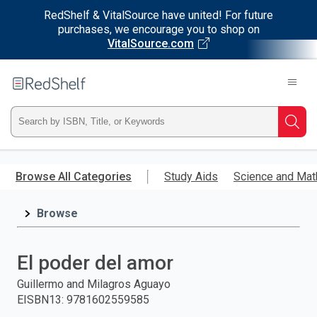
RedShelf & VitalSource have united! For future
purchases, we encourage you to shop on
VitalSource.com
Welcome
to
RedShelf
Type
Searc
ISBN,
Skip
to
Browse All Categories
Study Aids
Science and Mat
Title,
main
content
Browse
or
Keyword
El poder del amor
and
Guillermo and Milagros Aguayo
EISBN13
:
9781602559585
press