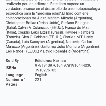
realizado por los editores. Este libro supone un
verdadero avance en el desarrollo de una metapsicologia
especifica para la "mediana edad".El libro contiene
colaboraciones de Alcira Mariam Alizade (Argentina),
Christopher Bollas (Reino Unido), Stefano Bolognini
(Italia), Calvin A. Colarusso (EE.UU.), Franco de Masi
(Italia), Claudio Laks Eizirik (Brasil), Haydee Faimberg
(Francia), Glen O. Gabbard (EE.UU.), Charles M.T. Hanly
(Canada), Luis Kancyper (Argentina), Norberto Carlos
Marucco (Argentina), Guillermo Julio Montero (Argentina),
Leo Rangell (EE.UU.) y David Rosenfeld (Argentina).
Sold By
Ediciones Karnac
9781910976104 9781910444030
ISBNs
1910976105
Language
English
Number of
221
Pages