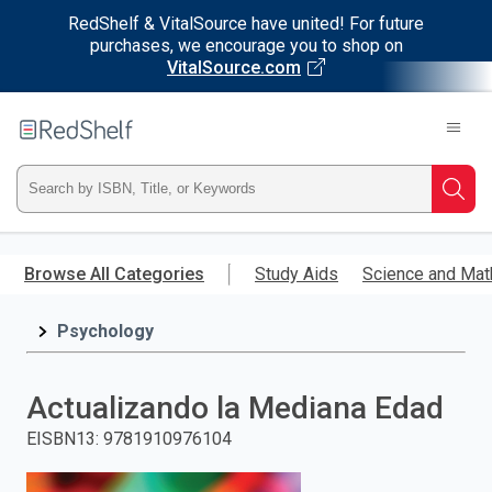
RedShelf & VitalSource have united! For future
purchases, we encourage you to shop on
VitalSource.com
Welcome
to
RedShelf
Type
Searc
ISBN,
Skip
to
Browse All Categories
Study Aids
Science and Mat
Title,
main
content
Psychology
or
Keyword
Actualizando la Mediana Edad
and
EISBN13
:
9781910976104
press