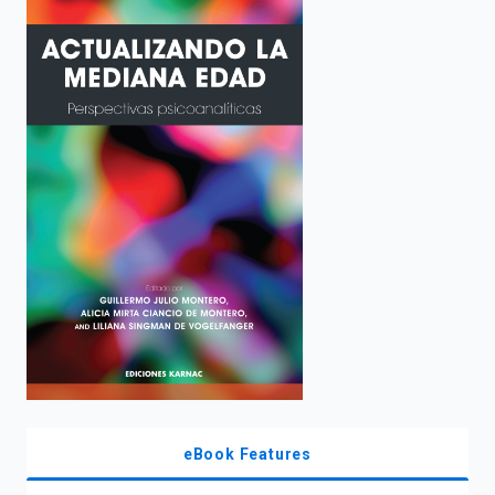
enter
to
search.
eBook Features