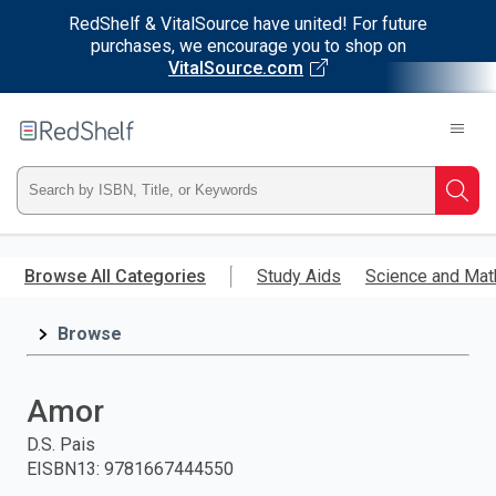
RedShelf & VitalSource have united! For future
purchases, we encourage you to shop on
VitalSource.com
Welcome
to
RedShelf
Type
Searc
ISBN,
Skip
to
Browse All Categories
Study Aids
Science and Mat
Title,
main
content
Browse
or
Keyword
Amor
and
D.S. Pais
EISBN13
:
9781667444550
press