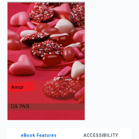
enter
to
search.
eBook Features
ACCESSIBILITY