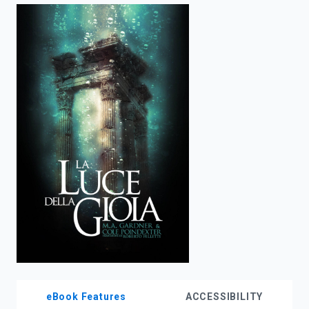
enter
to
search.
eBook Features
ACCESSIBILITY