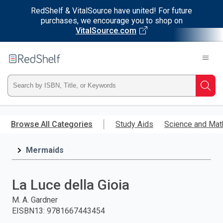
RedShelf & VitalSource have united! For future
purchases, we encourage you to shop on
VitalSource.com
Welcome
to
RedShelf
Type
Searc
ISBN,
Skip
to
Browse All Categories
Study Aids
Science and Mat
Title,
main
content
Mermaids
or
Keyword
La Luce della Gioia
and
M. A. Gardner
EISBN13
:
9781667443454
press