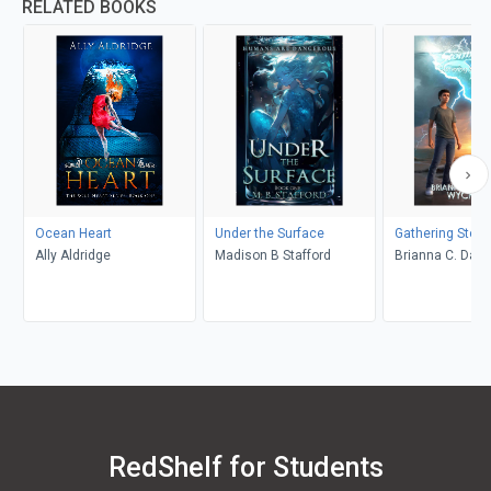
RELATED BOOKS
Ocean Heart
Under the Surface
Gathering Stor
Ally Aldridge
Madison B Stafford
Brianna C. Dari
RedShelf for Students