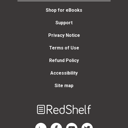
Shop for eBooks
Support
Privacy Notice
Terms of Use
Refund Policy
Accessibility
Site map
Welcome
to
RedShelf
RedShelf LinkedIn Page
RedShelf Facebook Page
RedShelf YouTube Page
RedShelf Twitter Page