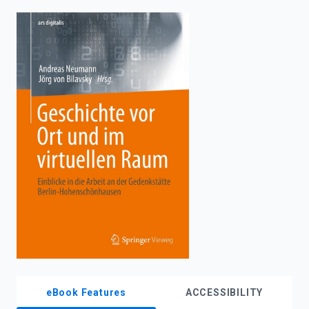
enter
to
search.
eBook Features
ACCESSIBILITY