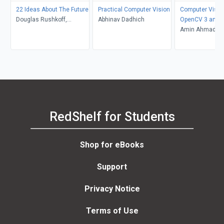
22 Ideas About The Future
Practical Computer Vision
Computer Visio
Douglas Rushkoff,
Abhinav Dadhich
OpenCV 3 and 
Benjamin Greenaway,
Amin Ahmadi T
Stephen Oram
Vinícius Godoy, K
Buhr
RedShelf for Students
Shop for eBooks
Support
Privacy Notice
Terms of Use