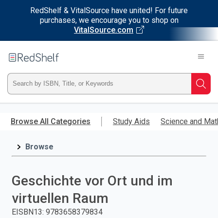
RedShelf & VitalSource have united! For future
purchases, we encourage you to shop on
VitalSource.com
Welcome
to
RedShelf
Type
Searc
ISBN,
Skip
to
Browse All Categories
Study Aids
Science and Mat
Title,
main
content
Browse
or
Keyword
Geschichte vor Ort und im
and
virtuellen Raum
press
EISBN13
:
9783658379834