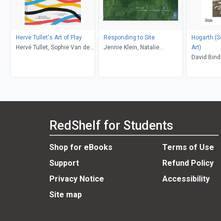
Herve Tullet's Art of Play
Responding to Site
Hogarth (Second
Hervé Tullet, Sophie Van der
Jennie Klein, Natalie
Art)
Linden, Leonard S. Marcus,
Loveless
David Bin
Aaron Ott
RedShelf for Students
Shop for eBooks
Terms of Use
Support
Refund Policy
Privacy Notice
Accessibility
Site map