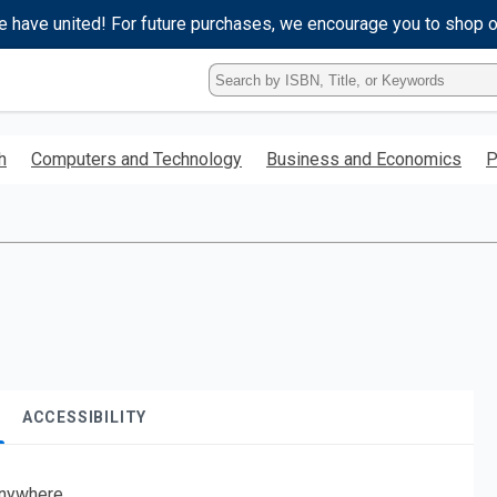
e have united! For future purchases, we encourage you to shop 
Type
ISBN,
Title,
or
h
Computers and Technology
Business and Economics
P
Keyword
and
press
enter
to
search.
ACCESSIBILITY
nywhere