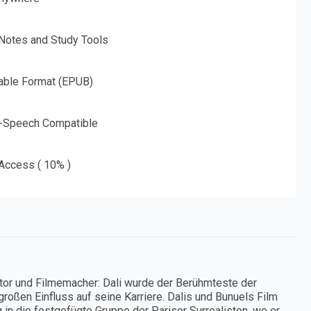
 Notes and Study Tools
able Format (EPUB)
o-Speech Compatible
 Access ( 10% )
tor und Filmemacher: Dali wurde der Berühmteste der
großen Einfluss auf seine Karriere. Dalis und Bunuels Film
g in die festgefügte Gruppe der Pariser Surrealisten, wo er