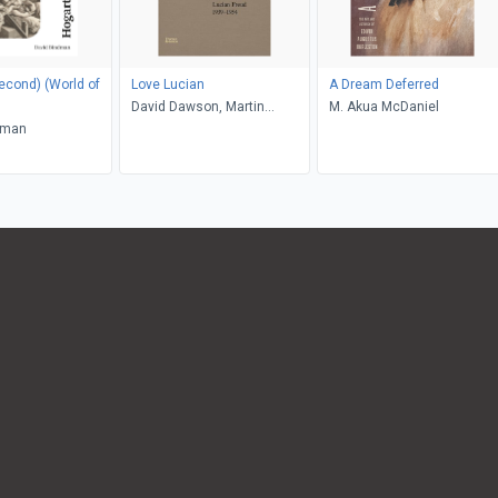
) (World of
Love Lucian
A Dream Deferred
David Dawson, Martin
M. Akua McDaniel
dman
Gayford