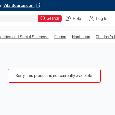
on
VitalSource.com
Search
Help
Log In
olitics and Social Sciences
Fiction
Nonfiction
Children’s
Sorry, this product is not currently available.