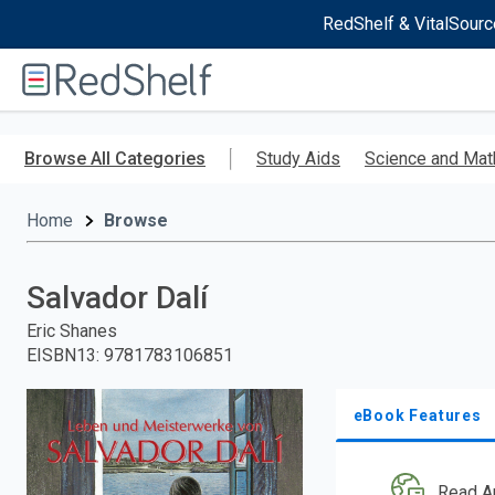
RedShelf & VitalSourc
Welcome
to
RedShelf
Skip
to
Browse All Categories
Study Aids
Science and Mat
main
content
Home
Browse
Salvador Dalí
Eric Shanes
EISBN13
:
9781783106851
eBook Features
Read A