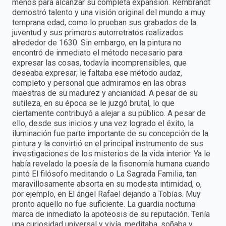
menos para alcanzar su completa expansión. Rembrandt
demostró talento y una visión original del mundo a muy
temprana edad, como lo prueban sus grabados de la
juventud y sus primeros autorretratos realizados
alrededor de 1630. Sin embargo, en la pintura no
encontró de inmediato el método necesario para
expresar las cosas, todavía incomprensibles, que
deseaba expresar; le faltaba ese método audaz,
completo y personal que admiramos en las obras
maestras de su madurez y ancianidad. A pesar de su
sutileza, en su época se le juzgó brutal, lo que
ciertamente contribuyó a alejar a su público. A pesar de
ello, desde sus inicios y una vez logrado el éxito, la
iluminación fue parte importante de su concepción de la
pintura y la convirtió en el principal instrumento de sus
investigaciones de los misterios de la vida interior. Ya le
había revelado la poesía de la fisonomía humana cuando
pintó El filósofo meditando o La Sagrada Familia, tan
maravillosamente absorta en su modesta intimidad, o,
por ejemplo, en El ángel Rafael dejando a Tobías. Muy
pronto aquello no fue suficiente. La guardia nocturna
marca de inmediato la apoteosis de su reputación. Tenía
una curiosidad universal y vivía, meditaba, soñaba y