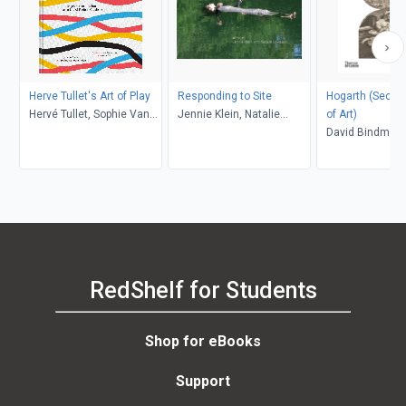
Herve Tullet's Art of Play
Responding to Site
Hogarth (Second) (Wo
Hervé Tullet, Sophie Van
Jennie Klein, Natalie
of Art)
der Linden, Leonard S.
Loveless
David Bindman
Marcus, Aaron Ott
RedShelf for Students
Shop for eBooks
Support