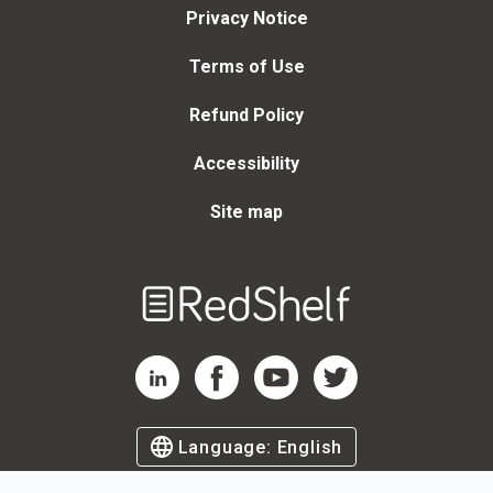
Privacy Notice
Terms of Use
Refund Policy
Accessibility
Site map
Welcome
to
RedShelf
RedShelf LinkedIn Page
RedShelf Facebook Page
RedShelf YouTube Page
RedShelf Twitter Page
Language:
English