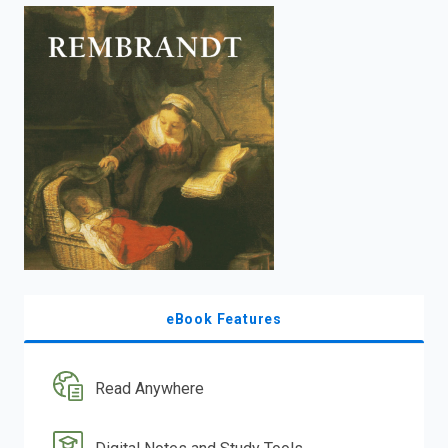
enter
to
search.
eBook Features
Read Anywhere