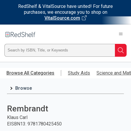
RedShelf & VitalSource have united! For future
purchases, we encourage you to shop on
VitalSource.com
Welcome
to
RedShelf
Type
Searc
ISBN,
Skip
to
Browse All Categories
Study Aids
Science and Mat
Title,
main
content
Browse
or
Keyword
Rembrandt
and
Klaus Carl
EISBN13
:
9781780425450
press