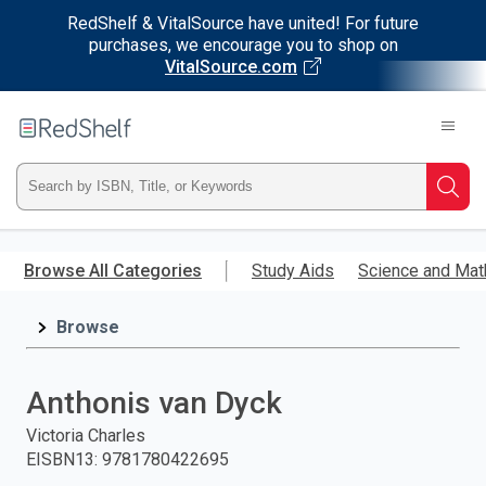
RedShelf & VitalSource have united! For future
purchases, we encourage you to shop on
VitalSource.com
Welcome
to
RedShelf
Type
Searc
ISBN,
Skip
to
Browse All Categories
Study Aids
Science and Mat
Title,
main
content
Browse
or
Keyword
Anthonis van Dyck
and
Victoria Charles
EISBN13
:
9781780422695
press