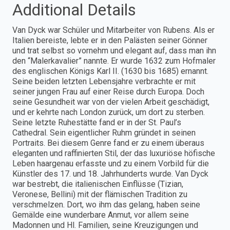
Additional Details
Van Dyck war Schüler und Mitarbeiter von Rubens. Als er
Italien bereiste, lebte er in den Palästen seiner Gönner
und trat selbst so vornehm und elegant auf, dass man ihn
den “Malerkavalier” nannte. Er wurde 1632 zum Hofmaler
des englischen Königs Karl II. (1630 bis 1685) ernannt.
Seine beiden letzten Lebensjahre verbrachte er mit
seiner jungen Frau auf einer Reise durch Europa. Doch
seine Gesundheit war von der vielen Arbeit geschädigt,
und er kehrte nach London zurück, um dort zu sterben.
Seine letzte Ruhestätte fand er in der St. Paul’s
Cathedral. Sein eigentlicher Ruhm gründet in seinen
Portraits. Bei diesem Genre fand er zu einem überaus
eleganten und raffinierten Stil, der das luxuriöse höfische
Leben haargenau erfasste und zu einem Vorbild für die
Künstler des 17. und 18. Jahrhunderts wurde. Van Dyck
war bestrebt, die italienischen Einflüsse (Tizian,
Veronese, Bellini) mit der flämischen Tradition zu
verschmelzen. Dort, wo ihm das gelang, haben seine
Gemälde eine wunderbare Anmut, vor allem seine
Madonnen und Hl. Familien, seine Kreuzigungen und