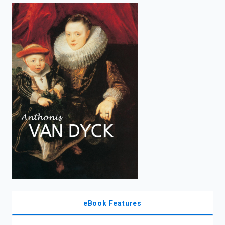
enter
to
search.
eBook Features