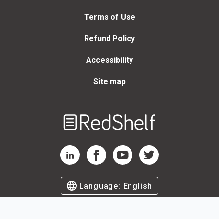
Terms of Use
Refund Policy
Accessibility
Site map
Welcome
to
RedShelf
RedShelf LinkedIn Page
RedShelf Facebook Page
RedShelf YouTube Page
RedShelf Twitter Page
Language:
English
©
2026
by RedShelf