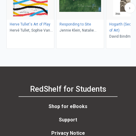
Herve Tullet's Art of Play
Responding to Site
Hogarth (Second) (Wo
Hervé Tullet, Sophie Van
Jennie Klein, Natalie
of Art)
der Linden, Leonard S.
Loveless
David Bindman
Marcus, Aaron Ott
RedShelf for Students
Shop for eBooks
Support
Privacy Notice