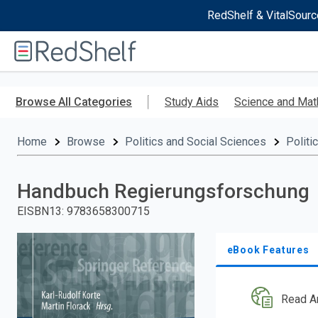
RedShelf & VitalSourc
Welcome
to
RedShelf
Skip
to
Browse All Categories
Study Aids
Science and Mat
main
content
Home
Browse
Politics and Social Sciences
Politi
Handbuch Regierungsforschung
EISBN13
:
9783658300715
eBook Features
Read A