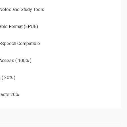
 Notes and Study Tools
able Format (EPUB)
o-Speech Compatible
 Access ( 100% )
g ( 20% )
aste 20%