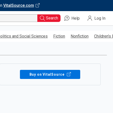
on
VitalSource.com
Search
Help
Log In
olitics and Social Sciences
Fiction
Nonfiction
Children’s
Buy on VitalSource