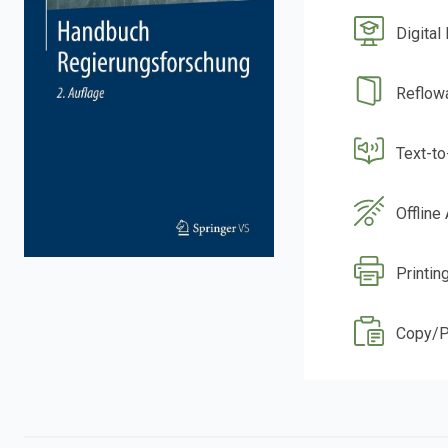
Digital
Reflow
Text-t
Offline
Printin
Copy/P