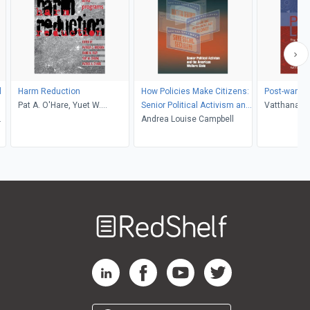
l
Harm Reduction
How Policies Make Citizens:
Post-war La
Pat A. O'Hare, Yuet W.
Senior Political Activism and
Vatthana P
Cheung, Diane M. Riley,
the American Welfare State
Andrea Louise Campbell
Patricia G. Erickson
Welcome
to
RedShelf
RedShelf LinkedIn Page
RedShelf Facebook Page
RedShelf YouTube Page
RedShelf Twitter Pag