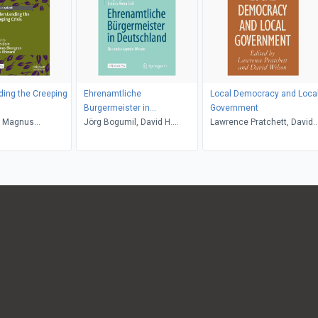
ing the Creeping
Ehrenamtliche
Local Democracy and Loca
Burgermeister in
Government
, Magnus
Deutschland
Jörg Bogumil, David H.
Lawrence Pratchett, David
Mark Rhinard
Gehne, Louisa Anna Süß
Wilson