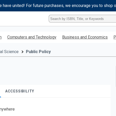
e have united! For future purchases, we encourage you to shop 
Type
ISBN,
Title,
or
h
Computers and Technology
Business and Economics
P
Keyword
and
press
cal Science
Public Policy
enter
to
search.
ACCESSIBILITY
nywhere