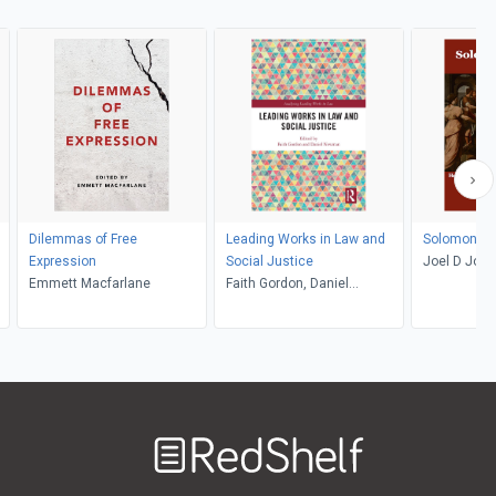
Dilemmas of Free
Leading Works in Law and
Solomonic 
Expression
Social Justice
Joel D Jos
Emmett Macfarlane
Faith Gordon, Daniel
Newman
Welcome
to
RedShelf