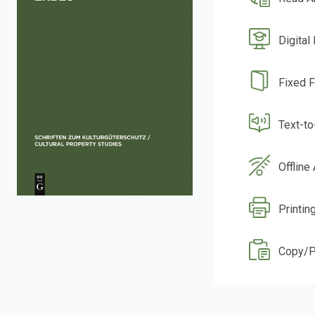
Digital
Fixed 
Text-t
Offline
Printin
Copy/P