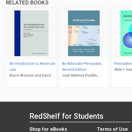
RELATED BOOKS
An Introduction to American
An Advocate Persuades,
Restorativ
Law
Second Edition
Aida Y. Ha
Bruce Aronson and David G.
Joan Malmud Rocklin,
Caryn E. S
Litt, Daniel Rosen
Christine Coughlin and
Sandy Patrick, Robert B.
Rocklin
RedShelf for Students
Shop for eBooks
Terms of Use