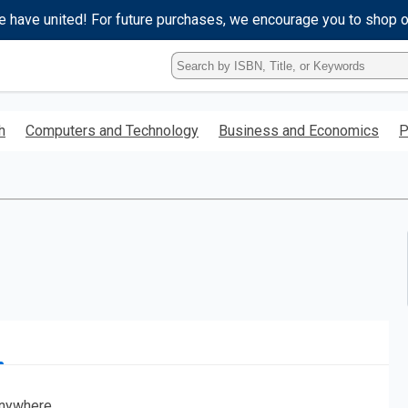
e have united! For future purchases, we encourage you to shop 
Type
ISBN,
Title,
or
h
Computers and Technology
Business and Economics
P
Keyword
and
press
enter
to
search.
nywhere