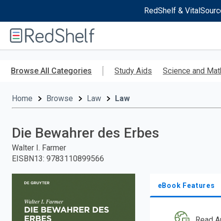
RedShelf & VitalSourc
Welcome
to
RedShelf
Skip
to
Browse All Categories
Study Aids
Science and Mat
main
content
Home
Browse
Law
Law
Die Bewahrer des Erbes
Walter I. Farmer
EISBN13
:
9783110899566
eBook Features
Read A