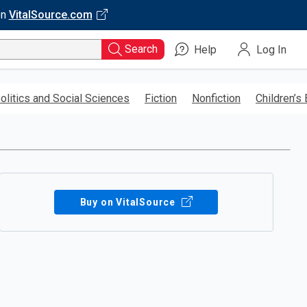
on
VitalSource.com
Search
Help
Log In
olitics and Social Sciences
Fiction
Nonfiction
Children’s
Buy on VitalSource