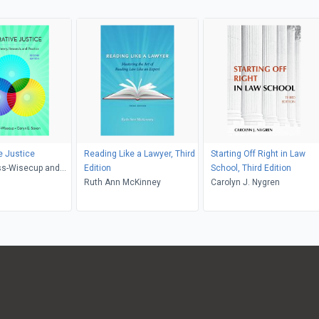
e Justice
Reading Like a Lawyer, Third
Starting Off Right in Law
ss-Wisecup and
Edition
School, Third Edition
axon
Ruth Ann McKinney
Carolyn J. Nygren