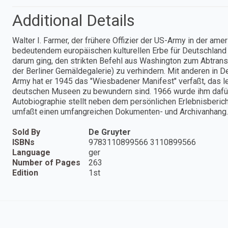
Additional Details
Walter I. Farmer, der frühere Offizier der US-Army in der am
bedeutendem europäischen kulturellen Erbe für Deutschland
darum ging, den strikten Befehl aus Washington zum Abtran
der Berliner Gemäldegalerie) zu verhindern. Mit anderen in 
Army hat er 1945 das "Wiesbadener Manifest" verfaßt, das le
deutschen Museen zu bewundern sind. 1966 wurde ihm dafür
Autobiographie stellt neben dem persönlichen Erlebnisberic
umfaßt einen umfangreichen Dokumenten- und Archivanhang.
Sold By
De Gruyter
ISBNs
9783110899566 3110899566
Language
ger
Number of Pages
263
Edition
1st