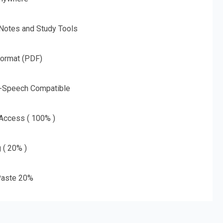
 Notes and Study Tools
Format (PDF)
o-Speech Compatible
 Access ( 100% )
g ( 20% )
aste 20%