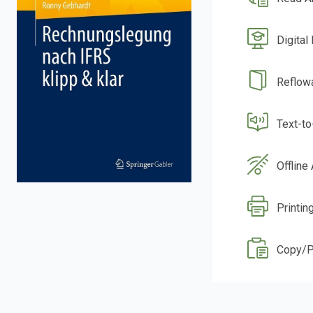
Digital
Reflow
Text-t
Offline
Printin
Copy/P