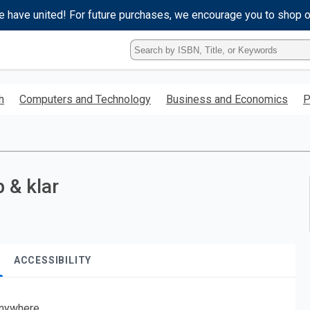
e have united! For future purchases, we encourage you to shop 
Type
ISBN,
Title,
or
h
Computers and Technology
Business and Economics
P
Keyword
and
press
enter
to
search.
 & klar
ACCESSIBILITY
nywhere