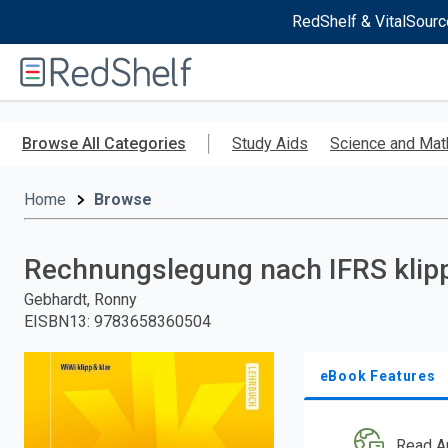
RedShelf & VitalSourc
Welcome
to
RedShelf
Skip
to
Browse All Categories
Study Aids
Science and Mat
main
content
Home
Browse
Rechnungslegung nach IFRS klipp
Gebhardt, Ronny
EISBN13
:
9783658360504
eBook Features
Read A