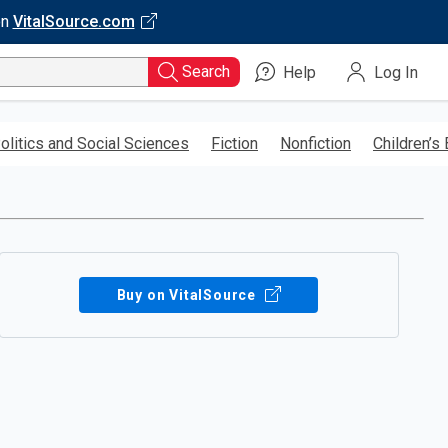
on
VitalSource.com
Search
Help
Log In
olitics and Social Sciences
Fiction
Nonfiction
Children’s
Buy on VitalSource