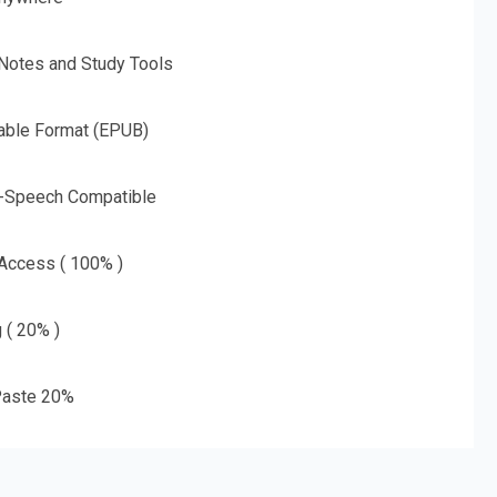
 Notes and Study Tools
able Format (EPUB)
o-Speech Compatible
 Access ( 100% )
g ( 20% )
aste 20%