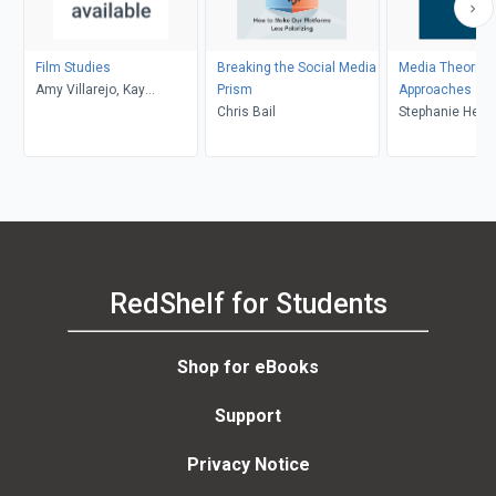
Film Studies
Breaking the Social Media
Media Theories
Amy Villarejo, Kay
Prism
Approaches
Dickinson, Lisa Patti, Glyn
Chris Bail
Stephanie Heme
Davis
Donald, Brian S
Mark Balnaves
RedShelf for Students
Shop for eBooks
Support
Privacy Notice