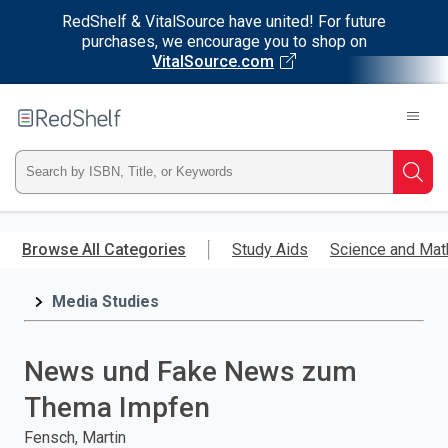
RedShelf & VitalSource have united! For future
purchases, we encourage you to shop on
VitalSource.com
Welcome
to
RedShelf
Type
Searc
ISBN,
Skip
to
Browse All Categories
Study Aids
Science and Mat
Title,
main
content
Media Studies
or
Keyword
News und Fake News zum
and
Thema Impfen
press
Fensch, Martin