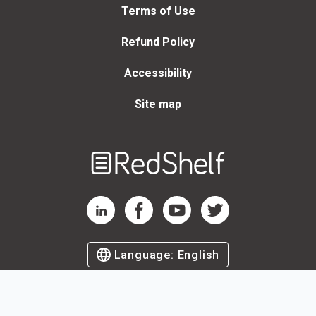
Terms of Use
Refund Policy
Accessibility
Site map
Welcome
to
RedShelf
RedShelf LinkedIn Page
RedShelf Facebook Page
RedShelf YouTube Page
RedShelf Twitter Page
Language:
English
©
2026
by RedShelf