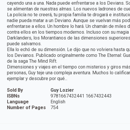
cayendo una a una. Nada puede enfrentarse a los Devians. 
se alimentan de nuestras almas. Los nuevos ladrones de cue
La policía no te creerá, tu propia familia te drogará e instit
nadie pueda matar a un Deviano. Aunque se vuelvan más po
enfrentarse a ellos. Un hombre lo hará. Un chamán de miles d
contra ellos en los tiempos modernos. Incluso con su magia y
Darklanders, los Morantianos de las dimensiones superiores 
puede salvarnos.
Ella lo echó de su dimensión. Le dijo que no volviera hasta 
los Devianos. Publicado originalmente como The Eternal: Guar
de la saga The Mind Rift.
Dimensiones y viajes en el tiempo con misterios y giros más
personas, Guy teje una compleja aventura. Muchos lo califica
ejemplar y descubre por qué...
Sold By
Guy Lozier
ISBNs
9781667432441 1667432443
Language
English
Number of Pages
754