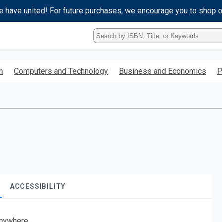
e have united! For future purchases, we encourage you to shop 
Type
ISBN,
Title,
or
h
Computers and Technology
Business and Economics
P
Keyword
and
press
enter
to
search.
ACCESSIBILITY
nywhere