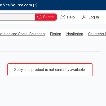
on
VitalSource.com
Search
Help
Log In
olitics and Social Sciences
Fiction
Nonfiction
Children’s
Sorry, this product is not currently available.