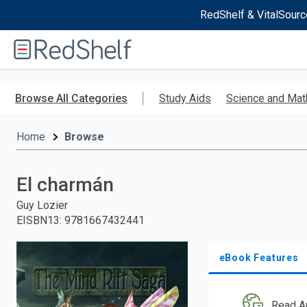
RedShelf & VitalSourc
Welcome
to
RedShelf
Skip
to
Browse All Categories
Study Aids
Science and Mat
main
content
Home
Browse
El charmán
Guy Lozier
EISBN13
:
9781667432441
eBook Features
Read A