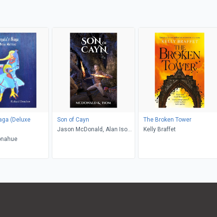
aga (Deluxe
Son of Cayn
The Broken Tower
Jason McDonald, Alan Isom,
Kelly Braffet
onahue
Stormy McDonald