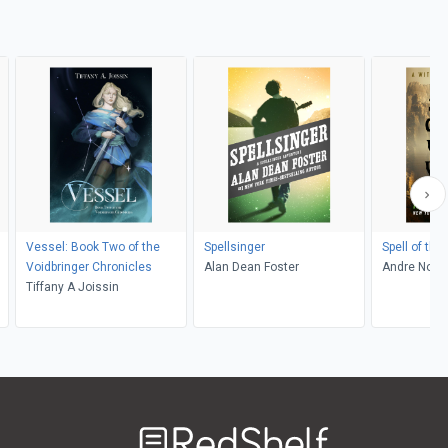
Vessel: Book Two of the
Spellsinger
Spell of the
Voidbringer Chronicles
Alan Dean Foster
Andre Nort
Tiffany A Joissin
Welcome