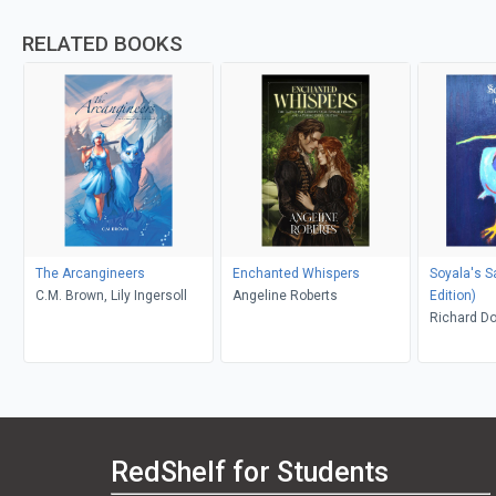
RELATED BOOKS
The Arcangineers
Enchanted Whispers
Soyala's S
C.M. Brown, Lily Ingersoll
Angeline Roberts
Edition)
Richard D
RedShelf for Students