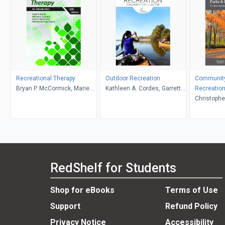
Recreational Therapy
Outdoor Recreation
Community
Bryan P. McCormick, Marieke
Kathleen A. Cordes, Garrett
Recreatio
Van Puymbroeck, David R.
A. Hutson
Christophe
Austin, Michael E. Crawford
Samuel V. 
B. Dieser, 
Kowalski
RedShelf for Students
Shop for eBooks
Terms of Use
Support
Refund Policy
Privacy Notice
Accessibility