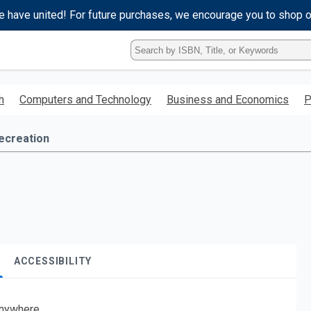
e have united! For future purchases, we encourage you to shop 
Type
ISBN,
Title,
or
h
Computers and Technology
Business and Economics
P
Keyword
and
press
ecreation
enter
to
search.
ACCESSIBILITY
nywhere