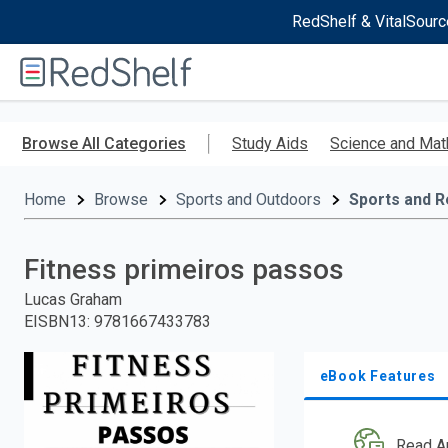
RedShelf & VitalSourc
Welcome
to
RedShelf
Skip
to
Browse All Categories
Study Aids
Science and Mat
main
content
Home
Browse
Sports and Outdoors
Sports and R
Fitness primeiros passos
Lucas Graham
EISBN13
:
9781667433783
eBook Features
Read A