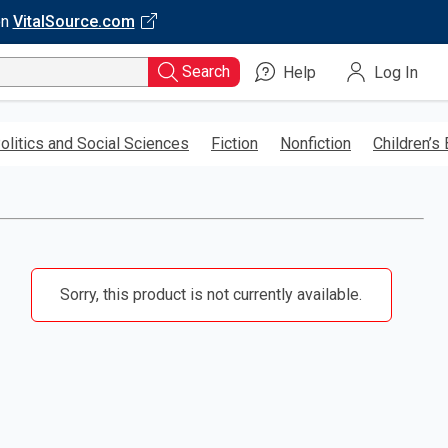
on
VitalSource.com
Search
Help
Log In
olitics and Social Sciences
Fiction
Nonfiction
Children’s
Sorry, this product is not currently available.