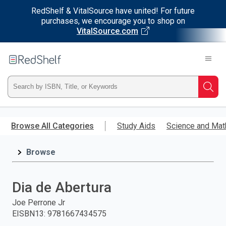
RedShelf & VitalSource have united! For future
purchases, we encourage you to shop on
VitalSource.com
Welcome
to
RedShelf
Type
Searc
ISBN,
Skip
to
Browse All Categories
Study Aids
Science and Mat
Title,
main
content
Browse
or
Keyword
Dia de Abertura
and
Joe Perrone Jr
EISBN13
:
9781667434575
press