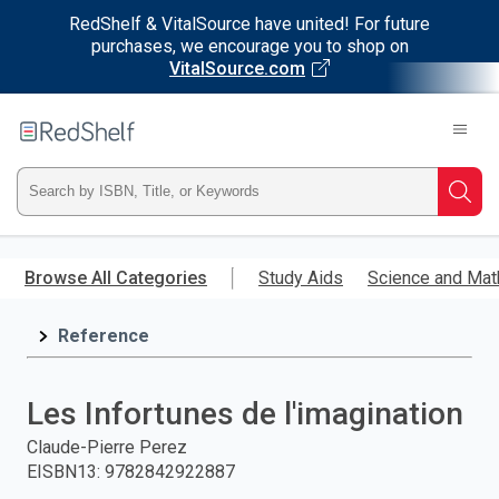
RedShelf & VitalSource have united! For future
purchases, we encourage you to shop on
VitalSource.com
Welcome
to
RedShelf
Type
Searc
ISBN,
Skip
to
Browse All Categories
Study Aids
Science and Mat
Title,
main
content
Reference
or
Keyword
Les Infortunes de l'imagination
and
Claude-Pierre Perez
EISBN13
:
9782842922887
press