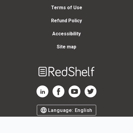
Terms of Use
Refund Policy
Accessibility
Site map
Welcome
to
RedShelf
RedShelf LinkedIn Page
RedShelf Facebook Page
RedShelf YouTube Page
RedShelf Twitter Page
Language:
English
©
2026
by RedShelf