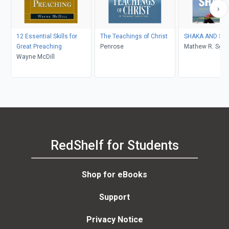
12 Essential Skills for
The Teachings of Christ
SHAKA 
Great Preaching
Penrose
Mathew R. Sga
Wayne McDill
RedShelf for Students
Shop for eBooks
Support
Privacy Notice