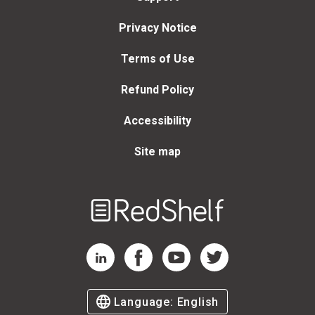
Privacy Notice
Terms of Use
Refund Policy
Accessibility
Site map
Welcome
to
RedShelf
RedShelf LinkedIn Page
RedShelf Facebook Page
RedShelf YouTube Page
RedShelf Twitter Page
Language:
English