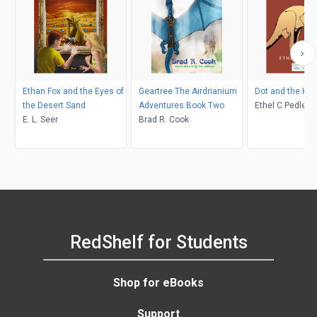
Ethan Fox and the Eyes of
Geartree The Airdrianium
Dot and the Ka
the Desert Sand
Adventures Book Two
Ethel C Pedley, Neralea T
E. L. Seer
Brad R. Cook
Dell
RedShelf for Students
Shop for eBooks
Support