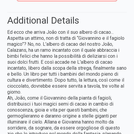
Additional Details
Ed ecco che arriva João con il suo albero di cacao...
Aspetta un attimo, non di tratta di “Giovannino e il fagiolo
magico”? No, no. L'albero di cacao del nostro João,
Calazans, ha un ramo incantato con il quale abbraccia i
bimbi felici che hanno la possibilità di deliziarsi con i
suoi dolci frutti. E così accade ne L'albero di cacao
incantato, libero dalla scopa della strega, finalmente sano
e bello. Un libro per tutti i bambini del mondo pieno di
cultura e divertimento. Dopo tutto, la lettura, così come il
cioccolato, dovrebbe essere servita a tavola, tre volte al
giorno.
Ah, João, come il Giovannino della pianta di fagioli,
distribuisci i tuoi magici semi di cacao in cambio di
conoscenza, gioia e vita per questi bambini, che
germoglieranno e daranno origine a stelle giganti per
illuminare il cielo. Allana e Giovanna hanno molto da
sorridere, da sognare, da essere orgogliose di questo
zio che le introduce nel mondo della fantasia, planando