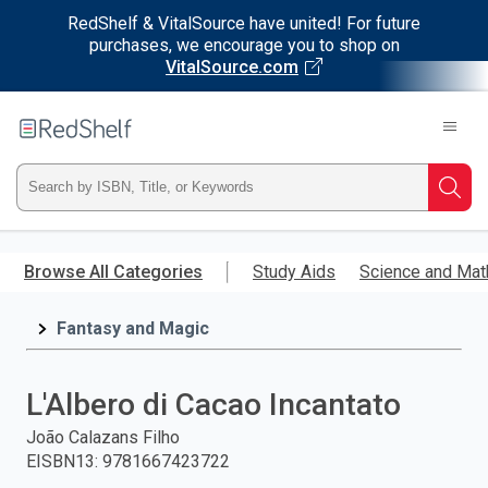
RedShelf & VitalSource have united! For future
purchases, we encourage you to shop on
VitalSource.com
Welcome
to
RedShelf
Type
Searc
ISBN,
Skip
to
Browse All Categories
Study Aids
Science and Mat
Title,
main
content
Fantasy and Magic
or
Keyword
L'Albero di Cacao Incantato
and
João Calazans Filho
EISBN13
:
9781667423722
press