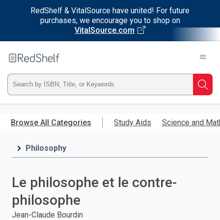
RedShelf & VitalSource have united! For future
purchases, we encourage you to shop on
VitalSource.com
Welcome
to
RedShelf
Type
Searc
ISBN,
Skip
to
Browse All Categories
Study Aids
Science and Mat
Title,
main
content
Philosophy
or
Keyword
Le philosophe et le contre-
and
philosophe
press
Jean-Claude Bourdin