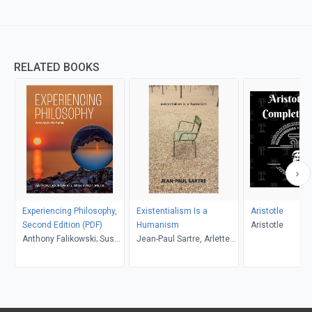
RELATED BOOKS
Experiencing Philosophy,
Existentialism Is a
Aristotle
Second Edition (PDF)
Humanism
Aristotle
Anthony Falikowski; Susan
Jean-Paul Sartre, Arlette
Mills
Elkaïm-Sartre, Annie
Cohen-Solal, Carol
Macomber