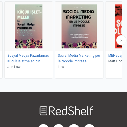
Sosyal Medya Pazarlamas
Social Media Marketing per
MEHscapol
Kucuk Isletmeler icin
le piccole imprese
Matt Hodki
Jon Law
Law
Welcome
to
RedShelf
RedShelf LinkedIn Page
RedShelf Facebook Page
RedShelf YouTube Page
RedShelf Twitter Pag