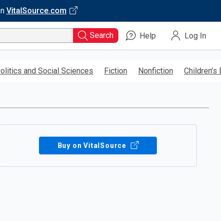
on
VitalSource.com
Search
Help
Log In
olitics and Social Sciences
Fiction
Nonfiction
Children’s
Buy on VitalSource