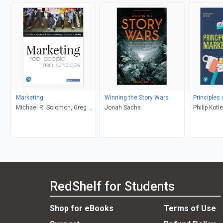
Marketing
Winning the Story Wars
Principles
Michael R. Solomon, Greg W.
Jonah Sachs
Philip Kotl
Marshall, Elnora W. Stuart
RedShelf for Students
Shop for eBooks
Terms of Use