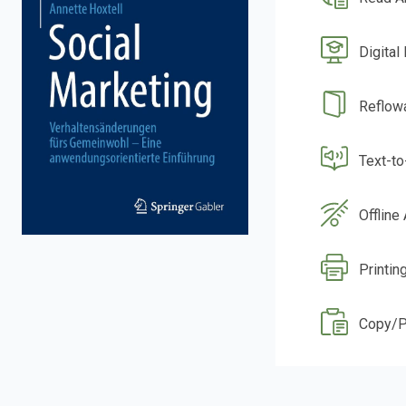
Digital
Reflow
Text-t
Offline
Printin
Copy/P