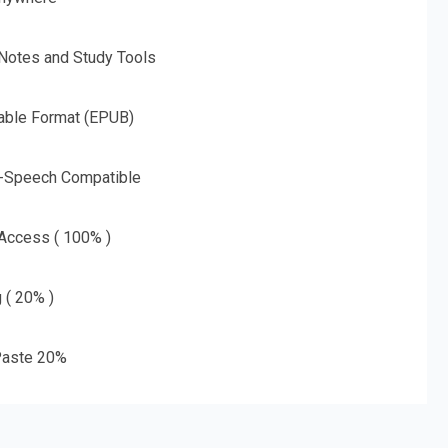
 Notes and Study Tools
able Format (EPUB)
o-Speech Compatible
 Access ( 100% )
g ( 20% )
aste 20%