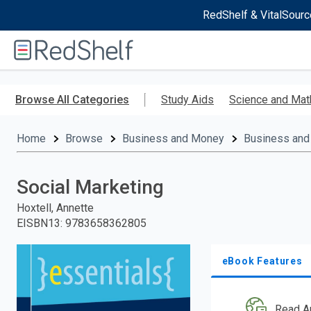
RedShelf & VitalSourc
Welcome
to
RedShelf
Skip
to
Browse All Categories
Study Aids
Science and Mat
main
content
Home
Browse
Business and Money
Business and
Social Marketing
Hoxtell, Annette
EISBN13
:
9783658362805
eBook Features
Read A