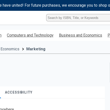
e have united! For future purchases, we encourage you to shop 
Type
ISBN,
Title,
or
h
Computers and Technology
Business and Economics
P
Keyword
and
press
 Economics
Marketing
enter
to
search.
ACCESSIBILITY
nywhere