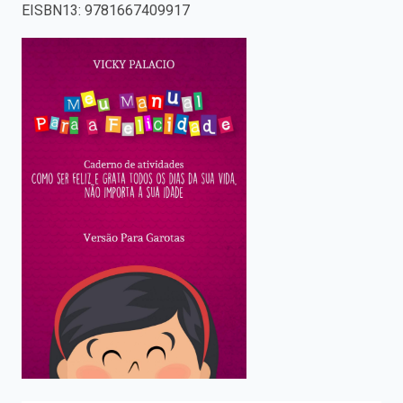
EISBN13
:
9781667409917
enter
to
search.