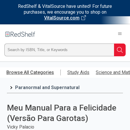
RedShelf & VitalSource have united! For future
purchases, we encourage you to shop on
VitalSource.com
Welcome
to
RedShelf
Type
Searc
ISBN,
Skip
to
Browse All Categories
Study Aids
Science and Mat
Title,
main
content
Paranormal and Supernatural
or
Keyword
Meu Manual Para a Felicidade
and
(Versão Para Garotas)
press
Vicky Palacio