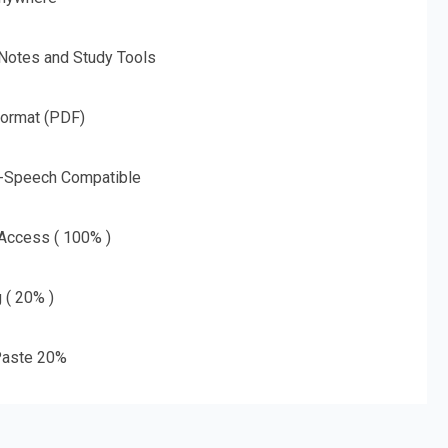
 Notes and Study Tools
Format (PDF)
o-Speech Compatible
 Access ( 100% )
g ( 20% )
aste 20%