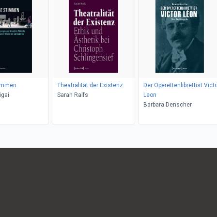
timmen
Theatralitat der Existenz
Der Operettenlibrettist Vict
igai
Sarah Ralfs
Leon
Barbara Denscher