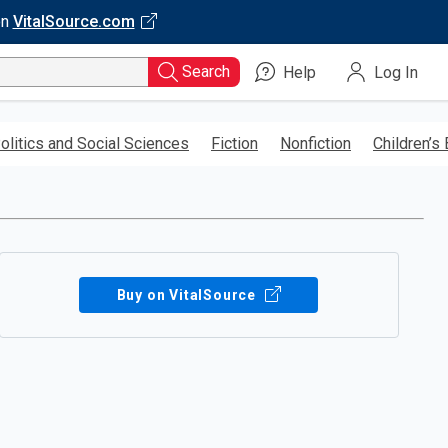
on
VitalSource.com
Search
Help
Log In
olitics and Social Sciences
Fiction
Nonfiction
Children’s
Buy on VitalSource