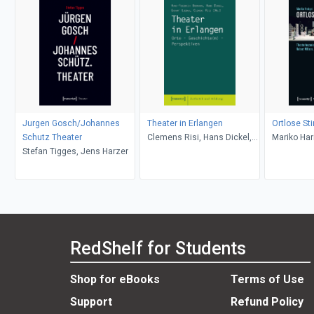
Jurgen Gosch/Johannes
Theater in Erlangen
Ortlose S
Schutz Theater
Clemens Risi, Hans Dickel,
Mariko Har
Stefan Tigges, Jens Harzer
Eckart Liebau, Hans-Friedrich
Bormann
RedShelf for Students
Shop for eBooks
Terms of Use
Support
Refund Policy