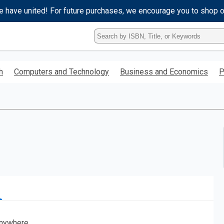
e have united! For future purchases, we encourage you to shop 
Type
ISBN,
Title,
or
h
Computers and Technology
Business and Economics
P
Keyword
and
press
enter
to
search.
nywhere