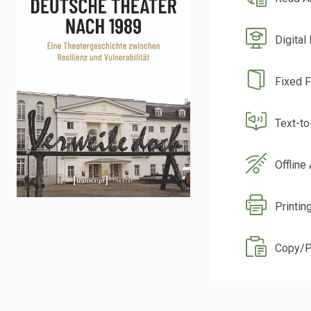
Digital
Fixed 
Text-t
Offline
Printin
Copy/P