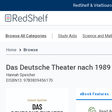
RedShelf & VitalSourc
Welcome
to
RedShelf
Skip
to
Browse All Categories
Study Aids
Science and Mat
main
content
Home
Browse
Das Deutsche Theater nach 1989
Hannah Speicher
EISBN13
:
9783839456170
eBook Features
Read A