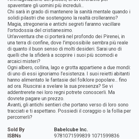
spaventare gli uomini più increduli...
Chi sarà in grado di mantenere la sanità mentale quando i
solidi pilastri che sostengono la realtà crolleranno?
Magia, stregoneria e antichi segreti faranno vacillare
l'ortodossia del cristianesimo.
Un'avventura che ci porterà nel profondo dei Pirenei, in
una terra di confine, dove l'impossibile sembra più reale
di quanto il buon senso di molti desideri. Sarai uno di
quelli che la sfiderà a scoprire i suoi più scomodi e
arcaici misteri?
Ogni albero, collina, lago e grotta appartiene a due mondi:
di uno di essi ignoriamo l’esistenza. I suoi reietti abitanti
hanno alimentato le fantasie del folklore popolare... fino
ad ora. Riuscirai a svelare la sua presenza? Se vi
addentrerete nei loro regni potrete conoscerli. Ma
dovrete pagare un prezzo.
Avanti, gli antichi sentieri che portano verso di loro sono
tracciati e ti aspettano. Possiedi il coraggio o la follia per
percorrerli?
Sold By
Babelcube Inc.
ISBNs
9781071599839 1071599836