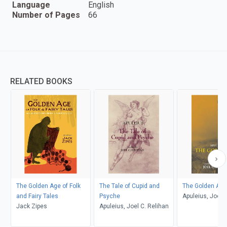
Language
English
Number of Pages
66
RELATED BOOKS
The Golden Age of Folk
The Tale of Cupid and
The Golden Ass
and Fairy Tales
Psyche
Apuleius, Joel C
Jack Zipes
Apuleius, Joel C. Relihan