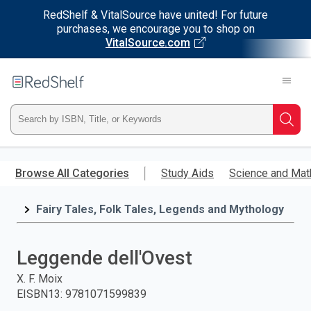
RedShelf & VitalSource have united! For future
purchases, we encourage you to shop on
VitalSource.com
Welcome
to
RedShelf
Type
Searc
ISBN,
Skip
to
Browse All Categories
Study Aids
Science and Mat
Title,
main
content
Fairy Tales, Folk Tales, Legends and Mythology
or
Keyword
Leggende dell'Ovest
and
X. F. Moix
EISBN13
:
9781071599839
press