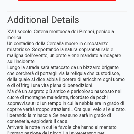
Additional Details
XVII secolo. Catena montuosa dei Pirenei, penisola
iberica.
Un contadino della Cerdaña muore in circostanze
misteriose. Sospettando la natura soprannaturale e
maligna dell'evento, un prete viene mandato a indagare
sull'incidente.
Lungo la strada sarà attaccato da un bizzarro brigante
che cercherà di portargli via la reliquia che custodisce,
della quale si dice abbia il potere di arricchire ogni uomo
e di offrirgli una vita piena di benedizioni.
Ma c'è un segreto più antico e pericoloso nascosto nel
cuore di montagne maledette, ricordato da pochi
sopravvissuti di un tempo in cui la nebbia era in grado di
coprire verità troppo strazianti... Ora quel velo si è alzato,
liberando la minaccia. Se nessuno sarà in grado di
contenerla, esploderà il caos.
Arriverà la notte in cui le favole che hanno alimentato
l'immaginazione dei piccoli, si avvereranno per