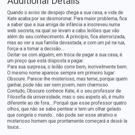
Additional Details
Quando o aviso de despejo chega a sua casa, a vida de
Kate acaba por se desmoronar. Para maior problema, fica
a saber que a sua amiga de infância a inscreveu numa
web secreta, na qual se levam a cabo leilões que vão
além do seu conhecimento. A princípio, fica aterrorizada,
mas ao ver a sua família devastada, e com um pé na rua,
força-a a tomar a decisão…
Deitar-se com alguém, em troca de pagar a sua casa, é
um preço que está disposta a pagar.
Para sua surpresa, o leilão corre bem, incrivelmente bem.
O mesmo nome aparece sempre em primeiro lugar:
Obscure. Parece-lhe misterioso, mas teme, porque quem
ganhar, pode não ser nem jovem, nem charmoso.
Contudo, Obscure conhece Kate, é o seu professor de
Filosofia da universidade, mas o seu aspeto ali, é muito
diferente ao de fora… Porquê que esse professor quatro
olhos, que não se sabe pentear e tem um olhar gelado
que congela o mundo… não pode ser esse atrativo e
misterioso homem que prontamente começará a deixá-la
louca…