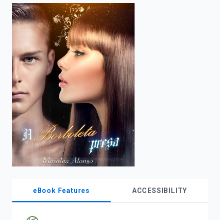
enter
to
search.
eBook Features
ACCESSIBILITY