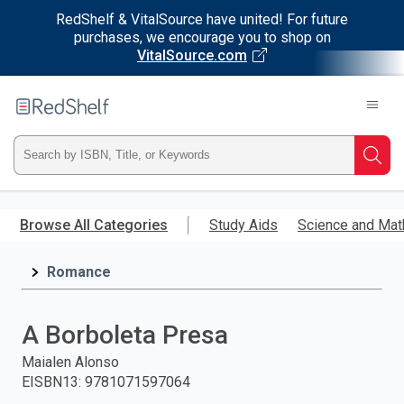
RedShelf & VitalSource have united! For future
purchases, we encourage you to shop on
VitalSource.com
Welcome
to
RedShelf
Type
Searc
ISBN,
Skip
to
Browse All Categories
Study Aids
Science and Mat
Title,
main
content
Romance
or
Keyword
A Borboleta Presa
and
Maialen Alonso
EISBN13
:
9781071597064
press