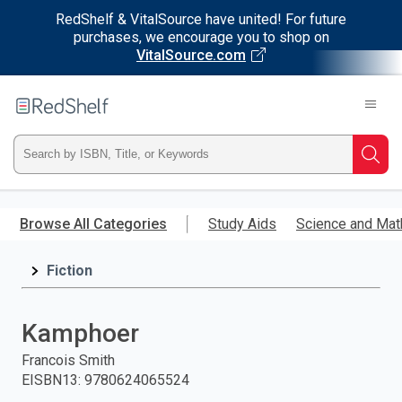
RedShelf & VitalSource have united! For future
purchases, we encourage you to shop on
VitalSource.com
Welcome
to
RedShelf
Type
Searc
ISBN,
Skip
to
Browse All Categories
Study Aids
Science and Mat
Title,
main
content
Fiction
or
Keyword
Kamphoer
and
Francois Smith
EISBN13
:
9780624065524
press