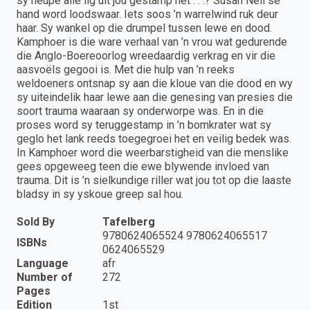
sy heupe alle lig uit jou gestamp het . . .? Susan Nell se
hand word loodswaar. Iets soos ’n warrelwind ruk deur
haar. Sy wankel op die drumpel tussen lewe en dood.
Kamphoer is die ware verhaal van ’n vrou wat gedurende
die Anglo-Boereoorlog wreedaardig verkrag en vir die
aasvoëls gegooi is. Met die hulp van ’n reeks
weldoeners ontsnap sy aan die kloue van die dood en wy
sy uiteindelik haar lewe aan die genesing van presies die
soort trauma waaraan sy onderworpe was. En in die
proses word sy teruggestamp in ’n bomkrater wat sy
geglo het lank reeds toegegroei het en veilig bedek was.
In Kamphoer word die weerbarstigheid van die menslike
gees opgeweeg teen die ewe blywende invloed van
trauma. Dit is ’n sielkundige riller wat jou tot op die laaste
bladsy in sy yskoue greep sal hou.
Sold By
Tafelberg
9780624065524 9780624065517
ISBNs
0624065529
Language
afr
Number of
272
Pages
Edition
1st