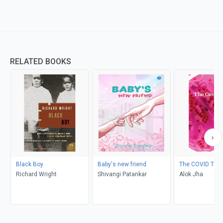
RELATED BOOKS
Black Boy
Baby's new friend
The COVID Test
Richard Wright
Shivangi Patankar
Alok Jha