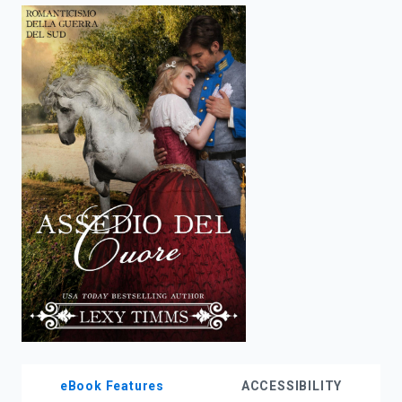
enter
to
search.
eBook Features
ACCESSIBILITY