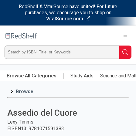
RedShelf & VitalSource have united! For future
purchases, we encourage you to shop on
VitalSource.com
Welcome
to
RedShelf
Type
Searc
ISBN,
Skip
to
Browse All Categories
Study Aids
Science and Mat
Title,
main
content
Browse
or
Keyword
Assedio del Cuore
and
Lexy Timms
EISBN13
:
9781071591383
press