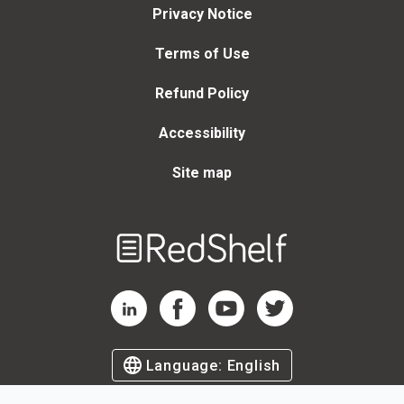
Privacy Notice
Terms of Use
Refund Policy
Accessibility
Site map
Welcome
to
RedShelf
RedShelf LinkedIn Page
RedShelf Facebook Page
RedShelf YouTube Page
RedShelf Twitter Page
Language:
English