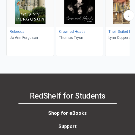
Rebecca
Crowned Heads
Their Soiled Do
Jo Ann Ferguson
Thomas Tryon
Lynn Coppersmi
RedShelf for Students
Shop for eBooks
Support