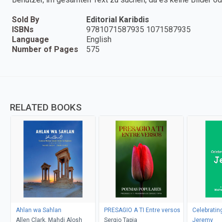
Sold By
Editorial Karibdis
ISBNs
9781071587935 1071587935
Language
English
Number of Pages
575
RELATED BOOKS
Ahlan wa Sahlan
PRESAGIO A TI Entre versos
Celebratin
Allen Clark, Mahdi Alosh
Sergio Tapia
Jeremy