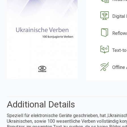
Digital
Reflow
Text-t
Offline
Additional Details
Speziell für elektronische Geräte geschrieben, hat ,Ukrainisc
Ukrainischen, sowie 100 wesentliche Verben vollständig kon
Benutzer, im gesamten Text zu suchen, da es keine Bilder od