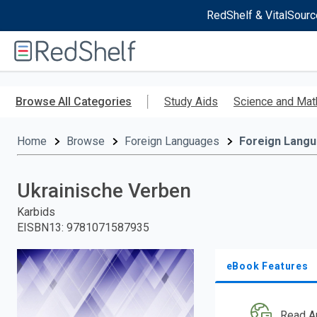
RedShelf & VitalSourc
Welcome
to
RedShelf
Skip
to
Browse All Categories
Study Aids
Science and Mat
main
content
Home
Browse
Foreign Languages
Foreign Langu
Ukrainische Verben
Karbids
EISBN13
:
9781071587935
eBook Features
Read A