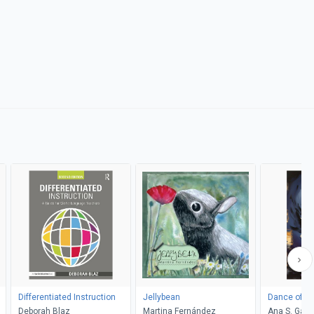
Differentiated Instruction
Jellybean
Dance of S
Deborah Blaz
Martina Fernández
Ana S. Gad