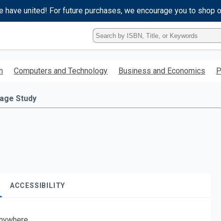
e have united! For future purchases, we encourage you to shop 
Type
ISBN,
Title,
or
h
Computers and Technology
Business and Economics
P
Keyword
and
press
age Study
enter
to
search.
ACCESSIBILITY
nywhere