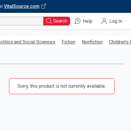
on
VitalSource.com
Search
Help
Log In
olitics and Social Sciences
Fiction
Nonfiction
Children’s
Sorry, this product is not currently available.