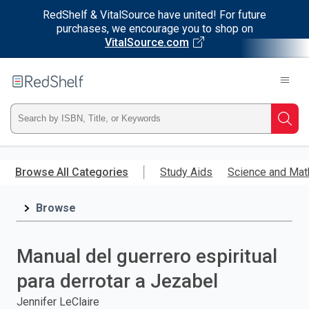
RedShelf & VitalSource have united! For future
purchases, we encourage you to shop on
VitalSource.com
Welcome
to
RedShelf
Type
Searc
ISBN,
Skip
to
Browse All Categories
Study Aids
Science and Mat
Title,
main
content
Browse
or
Keyword
Manual del guerrero espiritual
and
para derrotar a Jezabel
press
Jennifer LeClaire