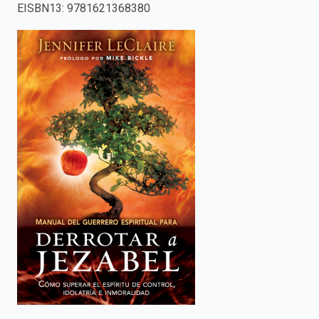
EISBN13
:
9781621368380
enter
to
search.