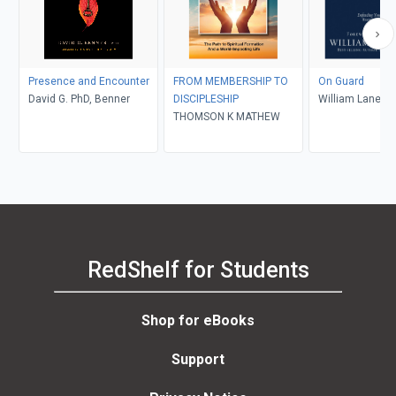
Presence and Encounter
FROM MEMBERSHIP TO
On Guard
David G. PhD, Benner
DISCIPLESHIP
William Lane Cr
THOMSON K MATHEW
RedShelf for Students
Shop for eBooks
Support