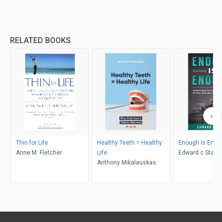
RELATED BOOKS
Thin for Life
Healthy Teeth = Healthy
Enough Is Enou
Anne M. Fletcher
Life
Edward c Stam
Anthony Mikalauskas