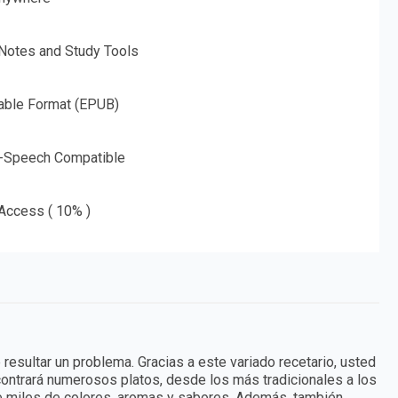
 Notes and Study Tools
able Format (EPUB)
o-Speech Compatible
 Access ( 10% )
resultar un problema. Gracias a este variado recetario, usted
contrará numerosos platos, desde los más tradicionales a los
de miles de colores, aromas y sabores. Además, también