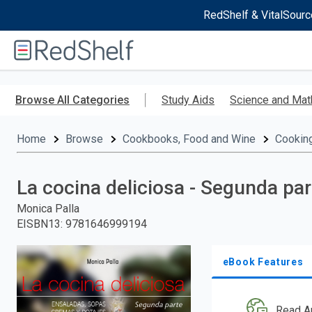
RedShelf & VitalSourc
Welcome
to
RedShelf
Skip
to
Browse All Categories
Study Aids
Science and Mat
main
content
Home
Browse
Cookbooks, Food and Wine
Cookin
La cocina deliciosa - Segunda par
Monica Palla
EISBN13
:
9781646999194
eBook Features
Read A