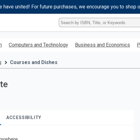
e have united! For future purchases, we encourage you to shop 
Type
ISBN,
Title,
or
h
Computers and Technology
Business and Economics
P
Keyword
and
press
g
Courses and Dishes
enter
to
search.
te
ACCESSIBILITY
nywhere