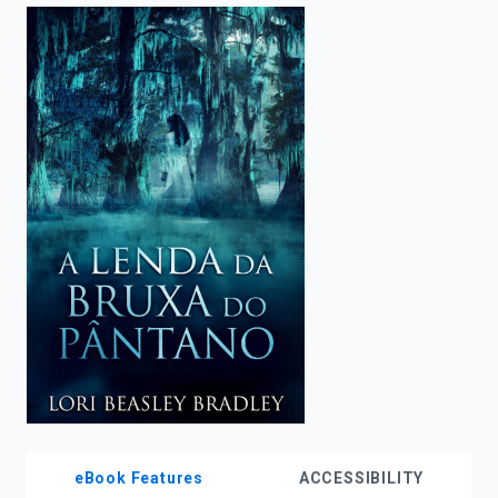
enter
to
search.
eBook Features
ACCESSIBILITY