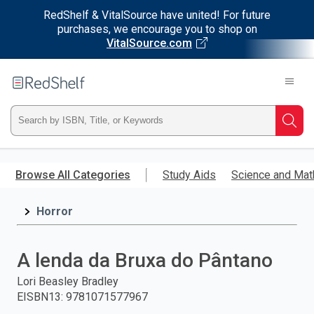
RedShelf & VitalSource have united! For future
purchases, we encourage you to shop on
VitalSource.com
Welcome
to
RedShelf
Type
Searc
ISBN,
Skip
to
Browse All Categories
Study Aids
Science and Mat
Title,
main
content
Horror
or
Keyword
A lenda da Bruxa do Pântano
and
Lori Beasley Bradley
EISBN13
:
9781071577967
press