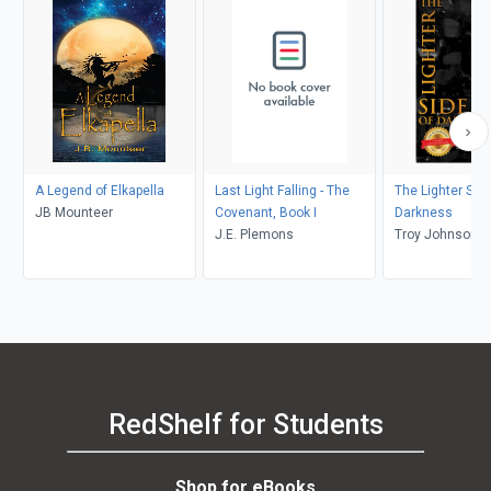
A Legend of Elkapella
Last Light Falling - The
The Lighter Side
JB Mounteer
Covenant, Book I
Darkness
J.E. Plemons
Troy Johnson
RedShelf for Students
Shop for eBooks