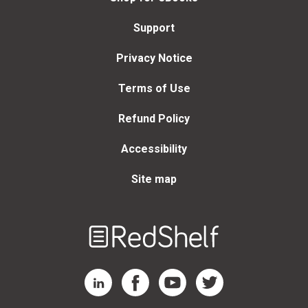
Support
Privacy Notice
Terms of Use
Refund Policy
Accessibility
Site map
Welcome
to
RedShelf
RedShelf LinkedIn Page
RedShelf Facebook Page
RedShelf YouTube Page
RedShelf Twitter Page