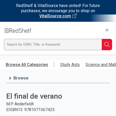
RedShelf & VitalSource have united! For future
purchases, we encourage you to shop on
VitalSource.com
Welcome
to
RedShelf
Type
Searc
ISBN,
Skip
to
Browse All Categories
Study Aids
Science and Mat
Title,
main
content
Browse
or
Keyword
El final de verano
and
M.P. Anderfeldt
EISBN13
:
9781071567425
press