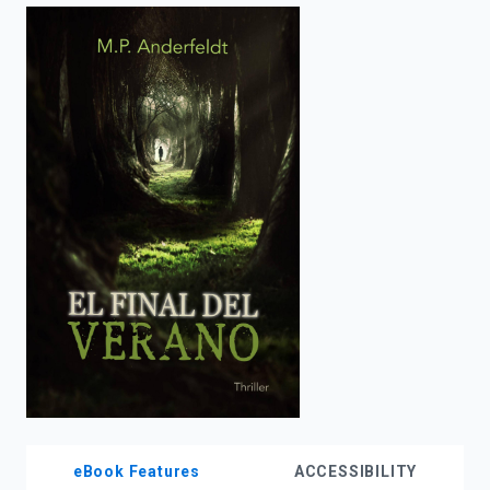
enter
to
search.
eBook Features
ACCESSIBILITY