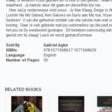
maak, is alreeds in jou geplant en is ook in die gebed. Waar
waarheid. Jy kannie deur dit gaan en dieselfde bly nie.
Hier sal jy onderwerpe vind soos: Jy Kan Slaag, Dinge Is 
Luister Na My Gebed, Ken Sukses en Guns aan My toe, Visie-
Gedoen! U sal die geheime ontdek van die rykste man wat oo
koning. Daar is ook gebede wat jou outomaties op die pad na
het jou na Sy ewebeeld geskape. Dit beteken eenvoudig dat
gered om te slaag! Lees en word getransformeer.
Sold By
Gabriel Agbo
ISBNs
9781071568637 1071568639
Language
English
Number of Pages
50
RELATED BOOKS