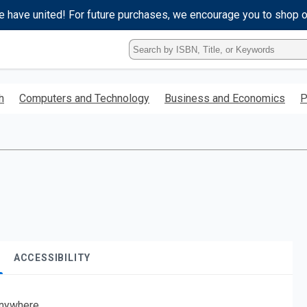
e have united! For future purchases, we encourage you to shop 
Type
ISBN,
Title,
or
h
Computers and Technology
Business and Economics
P
Keyword
and
press
enter
to
search.
ACCESSIBILITY
nywhere