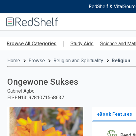
RedShelf & VitalSourc
Welcome
to
RedShelf
Skip
to
Browse All Categories
Study Aids
Science and Mat
main
content
Home
Browse
Religion and Spirituality
Religion
Ongewone Sukses
Gabriël Agbo
EISBN13
:
9781071568637
eBook Features
Read A