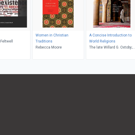
Women in Christian
A Concise Introduction to
 Feltwell
Traditions
World Religions
Rebecca Moore
The late Willard G. Oxtoby;
Roy C. Amore; Amir Hussain
The late Alan F. Segal,
Willard G. Oxtoby, Alan F.
Segal, Roy C. Amore, Amir
Hussain