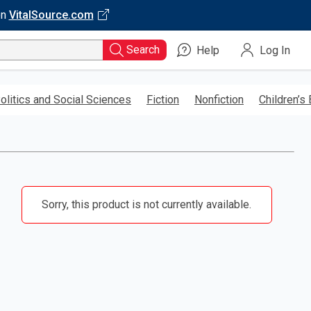
on
VitalSource.com
Search
Help
Log In
olitics and Social Sciences
Fiction
Nonfiction
Children’s
Sorry, this product is not currently available.