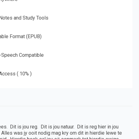
 Notes and Study Tools
able Format (EPUB)
o-Speech Compatible
 Access ( 10% )
t is jou reg. Dit is jou natuur. Dit is reg hier in jou
Alles was jy ooit nodig mag kry om dit in hierdie lewe te