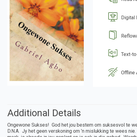
Digital
Reflow
Text-t
Offline
Additional Details
Ongewone Sukses! God het jou bestem om suksesvol te wees. Di
D.N.A. Jy het geen verskoning om ’n mislukking te wees nie. 