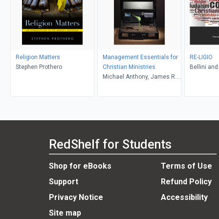
Religion Matters
Management Essentials for
RE-LIGIO
Stephen Prothero
Christian Ministries
Bellini and
Michael Anthony, James R.
Estep
RedShelf for Students
Shop for eBooks
Terms of Use
Support
Refund Policy
Privacy Notice
Accessibility
Site map