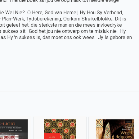
heid. Hierdie boek sal jou oë oopmaak tot hierdie ewige
Nie Wel Nie? O Here, God van Hemel, Hy Hou Sy Verbond,
Plan-Werk, Tydsberekening, Oorkom Struikelblokke, Dit is
it geleef het, die sterkste man en die mees invloedryke
 sukses sit. God het jou nie ontwerp om te misluk nie. Hy
 as Hy ’n sukses is, dan moet ons ook wees. Jy is gebore en