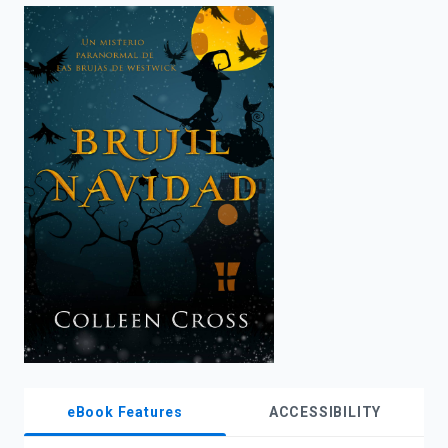
enter
to
search.
eBook Features
ACCESSIBILITY