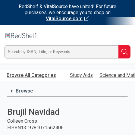
RedShelf & VitalSource have united! For future
purchases, we encourage you to shop on
VitalSource.com
Welcome
to
RedShelf
Type
Searc
ISBN,
Skip
to
Browse All Categories
Study Aids
Science and Mat
Title,
main
content
Browse
or
Keyword
Brujil Navidad
and
Colleen Cross
EISBN13
:
9781071562406
press