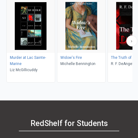
Murder at Lac Sainte-
Widow's Fire
The Truth of De
Marine
Michelle Bennington
R. F. DeAngelis
Liz McGillicuddy
RedShelf for Students