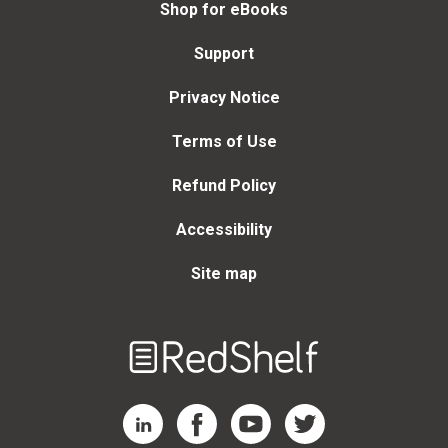
Shop for eBooks
Support
Privacy Notice
Terms of Use
Refund Policy
Accessibility
Site map
Welcome
to
RedShelf
RedShelf LinkedIn Page
RedShelf Facebook Page
RedShelf YouTube Page
RedShelf Twitter Page