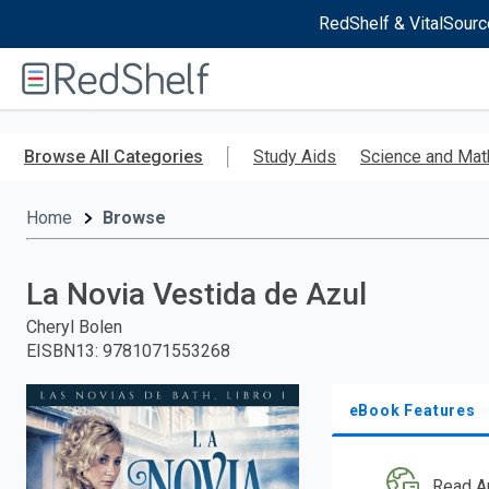
RedShelf & VitalSourc
Welcome
to
RedShelf
Skip
to
Browse All Categories
Study Aids
Science and Mat
main
content
Home
Browse
La Novia Vestida de Azul
Cheryl Bolen
EISBN13
:
9781071553268
eBook Features
Read A