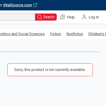
on
VitalSource.com
Search
Help
Log In
olitics and Social Sciences
Fiction
Nonfiction
Children’s
Sorry, this product is not currently available.