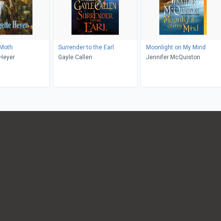
 Moth
Surrender to the Earl
Moonlight on My Mind
Heyer
Gayle Callen
Jennifer McQuiston