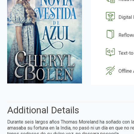
Digital
Reflow
Text-t
Offline
Additional Details
Durante seis largos años Thomas Moreland ha soñado con la 
amasaba su fortuna en la India, no pasó ni un día en que no r
tonos sedosos de su dulce voz, no deseara poseerla.