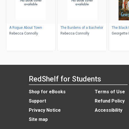
A Rogue About Town
The Burdens of a Bachelor
The Black
Rebecca Connolly
Rebecca Connolly
Georgette 
RedShelf for Students
Shop for eBooks
Terms of Use
Support
Refund Policy
Privacy Notice
Accessibility
Site map