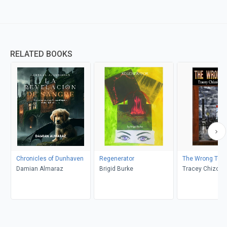
RELATED BOOKS
Chronicles of Dunhaven
Regenerator
The Wrong Turn
Damian Almaraz
Brigid Burke
Tracey Chizoba 