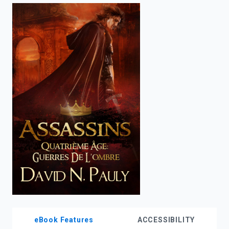
enter
to
search.
eBook Features
ACCESSIBILITY