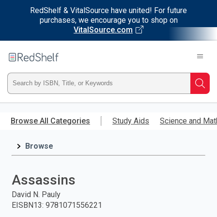
RedShelf & VitalSource have united! For future
purchases, we encourage you to shop on
VitalSource.com
Welcome
to
RedShelf
Type
Searc
ISBN,
Skip
to
Browse All Categories
Study Aids
Science and Mat
Title,
main
content
Browse
or
Keyword
Assassins
and
David N. Pauly
EISBN13
:
9781071556221
press